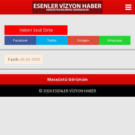
ANASAYFA
KATEGORİLER
Haberi Sesli Dinle
YAZARLAR
Facebook
Twitter
Google+
Whatsapp
ANKETLER
Tarih:
01-01-1970
FOTO GALERİ
Masaüstü Görünüm
VİDEO GALERİ
© 2026 ESENLER VİZYON HABER
KÜNYE
İLETİŞİM