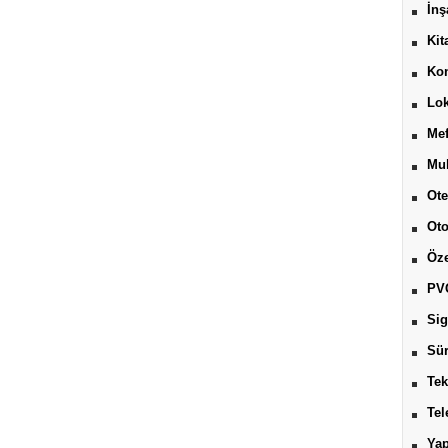
İnş
Kit
Kon
Lok
Mef
Muh
Ote
Ot
Öze
PV
Sig
Sür
Tek
Tel
Yap