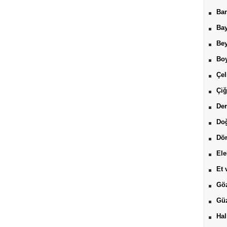
Ban
Bay
Be
Boy
Çel
Çiğ
Der
Do
Dön
Ele
Et 
Göz
Güz
Hal