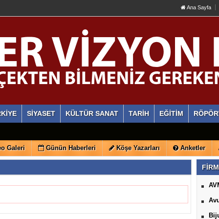
Ana Sayfa
KİYE
SİYASET
KÜLTÜR SANAT
TARİH
EĞİTİM
RÖPÖR
o Galeri
Günün Haberleri
Köşe Yazarları
Anketler
FİRM
AV
Avu
Bij