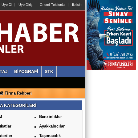
Üye Ol
Üye Girişi
Önemli Telefonlar
İletisim
TAJ
BİYOGRAFİ
STK
Firma Rehberi
A KATEGORİLERİ
M
Benzinlikler
katlar
Ayakkabıcılar
uteriler
Taşımacılık