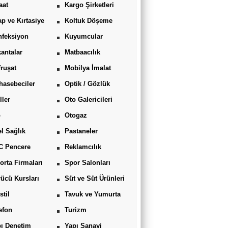
aat
Kargo Şirketleri
ap ve Kırtasiye
Koltuk Döşeme
feksiyon
Kuyumcular
antalar
Matbaacılık
ruşat
Mobilya İmalat
asebeciler
Optik / Gözlük
ller
Oto Galericileri
o
Otogaz
l Sağlık
Pastaneler
C Pencere
Reklamcılık
orta Firmaları
Spor Salonları
ücü Kursları
Süt ve Süt Ürünleri
stil
Tavuk ve Yumurta
efon
Turizm
ı Denetim
Yapı Sanayi