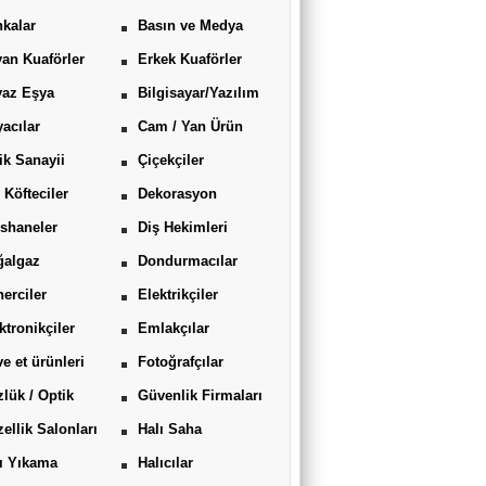
kalar
Basın ve Medya
an Kuaförler
Erkek Kuaförler
yaz Eşya
Bilgisayar/Yazılım
acılar
Cam / Yan Ürün
ik Sanayii
Çiçekçiler
 Köfteciler
Dekorasyon
shaneler
Diş Hekimleri
ğalgaz
Dondurmacılar
erciler
Elektrikçiler
ktronikçiler
Emlakçılar
ve et ürünleri
Fotoğrafçılar
lük / Optik
Güvenlik Firmaları
ellik Salonları
Halı Saha
ı Yıkama
Halıcılar