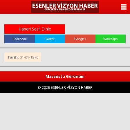
ANASAYFA
KATEGORİLER
Haberi Sesli Dinle
YAZARLAR
Facebook
Twitter
Google+
Whatsapp
ANKETLER
Tarih:
01-01-1970
FOTO GALERİ
Masaüstü Görünüm
VİDEO GALERİ
© 2026 ESENLER VİZYON HABER
KÜNYE
İLETİŞİM