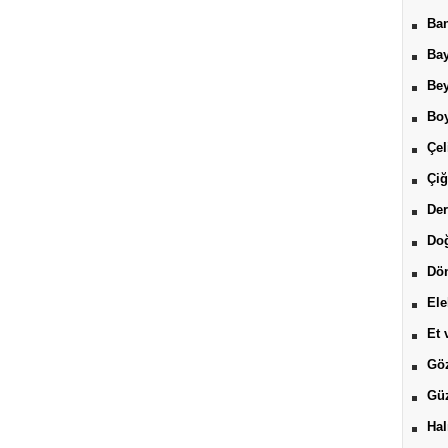
Ban
Bay
Be
Boy
Çel
Çiğ
Der
Do
Dön
Ele
Et 
Göz
Güz
Hal