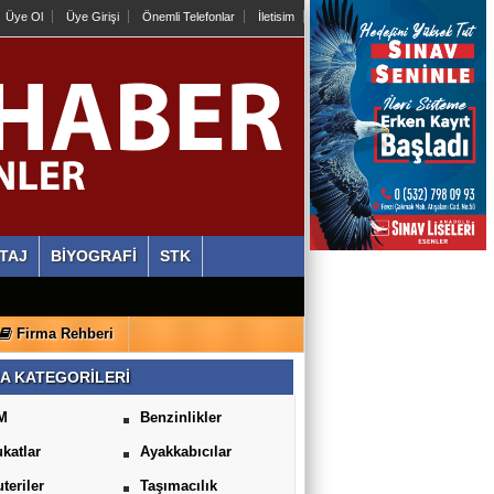
Üye Ol
Üye Girişi
Önemli Telefonlar
İletisim
TAJ
BİYOGRAFİ
STK
Firma Rehberi
A KATEGORİLERİ
M
Benzinlikler
katlar
Ayakkabıcılar
uteriler
Taşımacılık