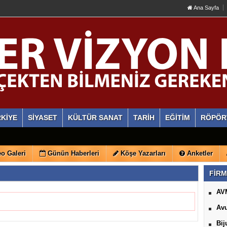
Ana Sayfa
KİYE
SİYASET
KÜLTÜR SANAT
TARİH
EĞİTİM
RÖPÖR
o Galeri
Günün Haberleri
Köşe Yazarları
Anketler
FİRM
AV
Avu
Bij