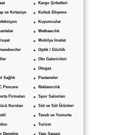
aat
Kargo Şirketleri
ap ve Kırtasiye
Koltuk Döşeme
feksiyon
Kuyumcular
antalar
Matbaacılık
ruşat
Mobilya İmalat
asebeciler
Optik / Gözlük
ller
Oto Galericileri
o
Otogaz
l Sağlık
Pastaneler
C Pencere
Reklamcılık
orta Firmaları
Spor Salonları
ücü Kursları
Süt ve Süt Ürünleri
stil
Tavuk ve Yumurta
efon
Turizm
ı Denetim
Yapı Sanayi