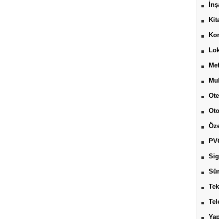
İnş
Kit
Kon
Lok
Mef
Muh
Ote
Ot
Öze
PV
Sig
Sür
Tek
Tel
Yap