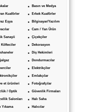
kalar
Basın ve Medya
an Kuaförler
Erkek Kuaförler
yaz Eşya
Bilgisayar/Yazılım
acılar
Cam / Yan Ürün
ik Sanayii
Çiçekçiler
 Köfteciler
Dekorasyon
shaneler
Diş Hekimleri
ğalgaz
Dondurmacılar
erciler
Elektrikçiler
ktronikçiler
Emlakçılar
ve et ürünleri
Fotoğrafçılar
lük / Optik
Güvenlik Firmaları
ellik Salonları
Halı Saha
ı Yıkama
Halıcılar