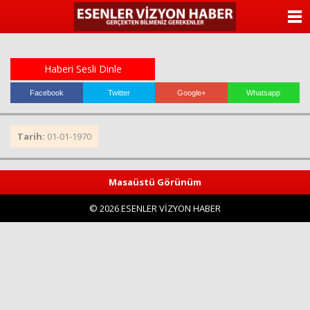
ANASAYFA
KATEGORİLER
Haberi Sesli Dinle
YAZARLAR
Facebook
Twitter
Google+
Whatsapp
ANKETLER
Tarih:
01-01-1970
FOTO GALERİ
Masaüstü Görünüm
VİDEO GALERİ
© 2026 ESENLER VİZYON HABER
KÜNYE
İLETİŞİM