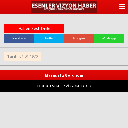
ANASAYFA
KATEGORİLER
Haberi Sesli Dinle
YAZARLAR
Facebook
Twitter
Google+
Whatsapp
ANKETLER
Tarih:
01-01-1970
FOTO GALERİ
Masaüstü Görünüm
VİDEO GALERİ
© 2026 ESENLER VİZYON HABER
KÜNYE
İLETİŞİM