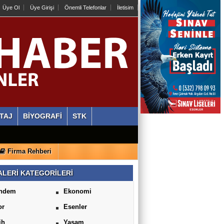
Üye Ol
Üye Girişi
Önemli Telefonlar
İletisim
TAJ
BİYOGRAFİ
STK
Firma Rehberi
LERİ KATEGORİLERİ
ndem
Ekonomi
or
Esenler
ih
Yaşam