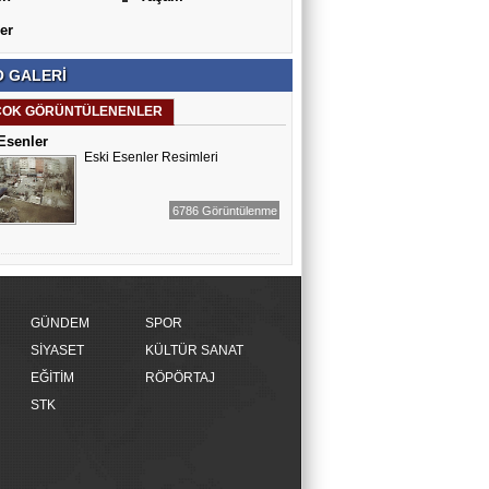
er
 GALERİ
ÇOK GÖRÜNTÜLENENLER
Esenler
Eski Esenler Resimleri
6786 Görüntülenme
GÜNDEM
SPOR
SİYASET
KÜLTÜR SANAT
EĞİTİM
RÖPÖRTAJ
STK