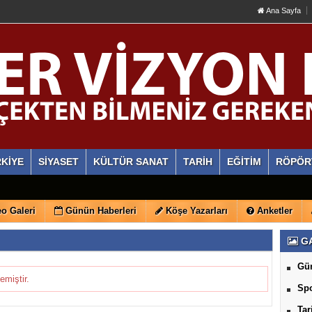
Ana Sayfa
KİYE
SİYASET
KÜLTÜR SANAT
TARİH
EĞİTİM
RÖPÖR
o Galeri
Günün Haberleri
Köşe Yazarları
Anketler
GA
Gü
emiştir.
Sp
Tar