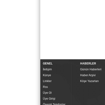
GENEL
HABERLER
İletişim
Günün Haberleri
Künye
Haber Arşivi
Linkler
Köşe Yazarları
Rss
Üye Ol
Üye Girişi
Önemli Telefonlar