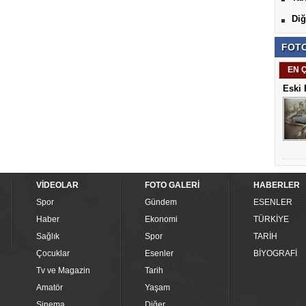
Diğ
FOTO
EN 
Eski 
VİDEOLAR
FOTO GALERİ
HABERLER
Spor
Gündem
ESENLER
Haber
Ekonomi
TÜRKİYE
Sağlık
Spor
TARİH
Çocuklar
Esenler
BİYOGRAFİ
Tv ve Magazin
Tarih
Amatör
Yaşam
Sinema
Diğer