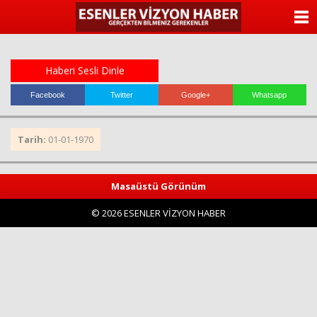
ANASAYFA
KATEGORİLER
Haberi Sesli Dinle
YAZARLAR
Facebook
Twitter
Google+
Whatsapp
ANKETLER
Tarih:
01-01-1970
FOTO GALERİ
Masaüstü Görünüm
VİDEO GALERİ
© 2026 ESENLER VİZYON HABER
KÜNYE
İLETİŞİM