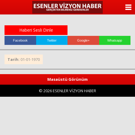
ANASAYFA
KATEGORİLER
Haberi Sesli Dinle
YAZARLAR
Facebook
Twitter
Google+
Whatsapp
ANKETLER
Tarih:
01-01-1970
FOTO GALERİ
Masaüstü Görünüm
VİDEO GALERİ
© 2026 ESENLER VİZYON HABER
KÜNYE
İLETİŞİM