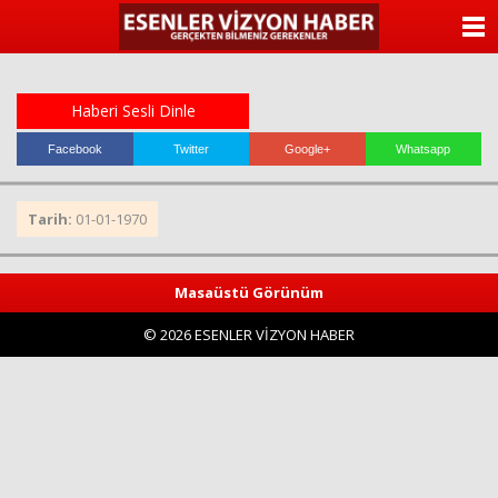
ANASAYFA
KATEGORİLER
Haberi Sesli Dinle
YAZARLAR
Facebook
Twitter
Google+
Whatsapp
ANKETLER
Tarih:
01-01-1970
FOTO GALERİ
Masaüstü Görünüm
VİDEO GALERİ
© 2026 ESENLER VİZYON HABER
KÜNYE
İLETİŞİM