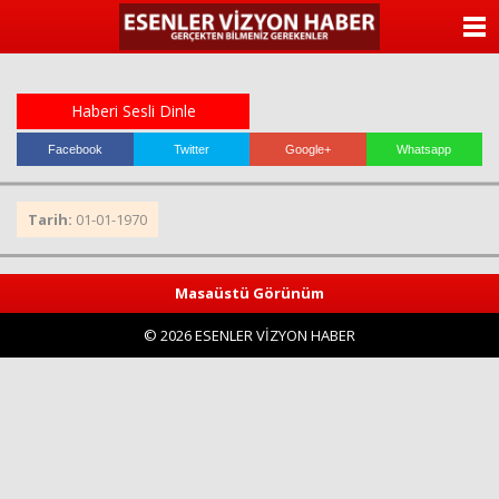
ANASAYFA
KATEGORİLER
Haberi Sesli Dinle
YAZARLAR
Facebook
Twitter
Google+
Whatsapp
ANKETLER
Tarih:
01-01-1970
FOTO GALERİ
Masaüstü Görünüm
VİDEO GALERİ
© 2026 ESENLER VİZYON HABER
KÜNYE
İLETİŞİM