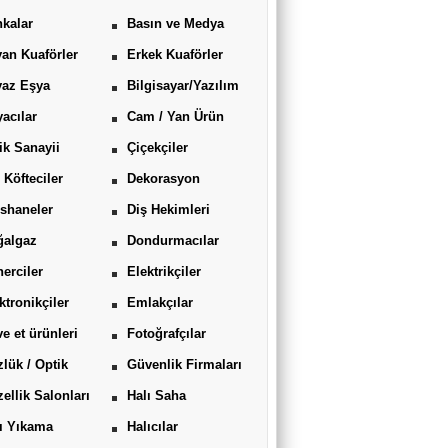
kalar
Basın ve Medya
an Kuaförler
Erkek Kuaförler
yaz Eşya
Bilgisayar/Yazılım
acılar
Cam / Yan Ürün
ik Sanayii
Çiçekçiler
 Köfteciler
Dekorasyon
shaneler
Diş Hekimleri
ğalgaz
Dondurmacılar
erciler
Elektrikçiler
ktronikçiler
Emlakçılar
ve et ürünleri
Fotoğrafçılar
lük / Optik
Güvenlik Firmaları
ellik Salonları
Halı Saha
ı Yıkama
Halıcılar