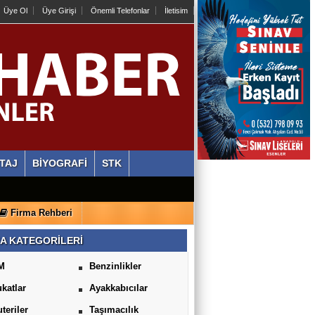
Üye Ol
Üye Girişi
Önemli Telefonlar
İletisim
TAJ
BİYOGRAFİ
STK
Firma Rehberi
A KATEGORİLERİ
M
Benzinlikler
katlar
Ayakkabıcılar
uteriler
Taşımacılık