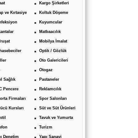
aat
Kargo Şirketleri
ap ve Kırtasiye
Koltuk Döşeme
feksiyon
Kuyumcular
antalar
Matbaacılık
ruşat
Mobilya İmalat
asebeciler
Optik / Gözlük
ller
Oto Galericileri
o
Otogaz
l Sağlık
Pastaneler
C Pencere
Reklamcılık
orta Firmaları
Spor Salonları
ücü Kursları
Süt ve Süt Ürünleri
stil
Tavuk ve Yumurta
efon
Turizm
ı Denetim
Yapı Sanayi