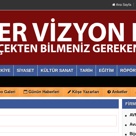
Ana Sayfa
KİYE
SİYASET
KÜLTÜR SANAT
TARİH
EĞİTİM
RÖPÖR
o Galeri
Günün Haberleri
Köşe Yazarları
Anketler
FİRM
AV
Avu
Bij