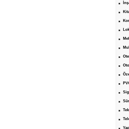
İnş
Kit
Kon
Lok
Mef
Muh
Ote
Ot
Öze
PV
Sig
Sür
Tek
Tel
Yap