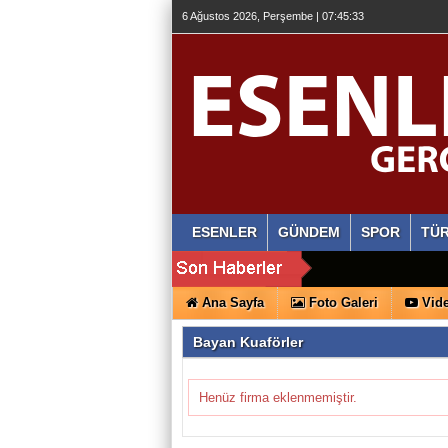
6 Ağustos 2026, Perşembe | 07:45:34
ESENLER
GÜNDEM
SPOR
TÜR
Ana Sayfa
Foto Galeri
Vide
Bayan Kuaförler
Henüz firma eklenmemiştir.