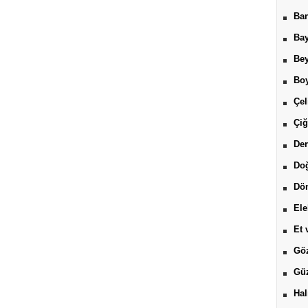
Ban
Bay
Be
Boy
Çel
Çiğ
Der
Do
Dön
Ele
Et 
Göz
Güz
Hal