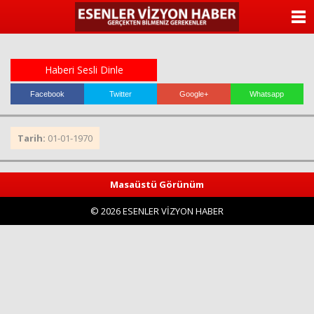
ANASAYFA
KATEGORİLER
Haberi Sesli Dinle
YAZARLAR
Facebook
Twitter
Google+
Whatsapp
ANKETLER
Tarih:
01-01-1970
FOTO GALERİ
Masaüstü Görünüm
VİDEO GALERİ
© 2026 ESENLER VİZYON HABER
KÜNYE
İLETİŞİM