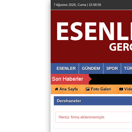
7 Ağustos 2026, Cuma | 15:58:57
ESENLER
GÜNDEM
SPOR
TÜR
Ana Sayfa
Foto Galeri
Vide
Dershaneler
Henüz firma eklenmemiştir.