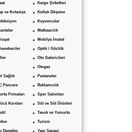
aat
Kargo Şirketleri
ap ve Kırtasiye
Koltuk Döşeme
feksiyon
Kuyumcular
antalar
Matbaacılık
ruşat
Mobilya İmalat
asebeciler
Optik / Gözlük
ller
Oto Galericileri
o
Otogaz
l Sağlık
Pastaneler
C Pencere
Reklamcılık
orta Firmaları
Spor Salonları
ücü Kursları
Süt ve Süt Ürünleri
stil
Tavuk ve Yumurta
efon
Turizm
ı Denetim
Yapı Sanayi