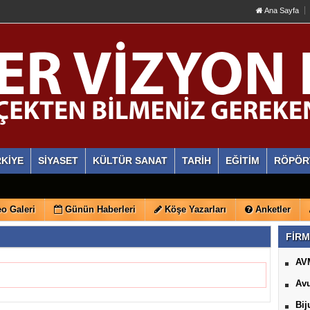
Ana Sayfa
KİYE
SİYASET
KÜLTÜR SANAT
TARİH
EĞİTİM
RÖPÖR
o Galeri
Günün Haberleri
Köşe Yazarları
Anketler
FİRM
AV
Avu
Bij