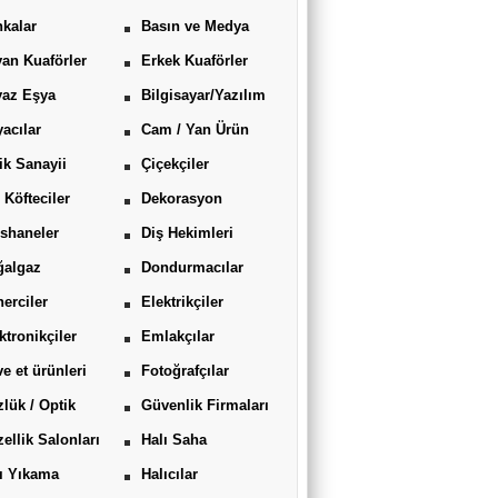
kalar
Basın ve Medya
an Kuaförler
Erkek Kuaförler
yaz Eşya
Bilgisayar/Yazılım
acılar
Cam / Yan Ürün
ik Sanayii
Çiçekçiler
 Köfteciler
Dekorasyon
shaneler
Diş Hekimleri
ğalgaz
Dondurmacılar
erciler
Elektrikçiler
ktronikçiler
Emlakçılar
ve et ürünleri
Fotoğrafçılar
lük / Optik
Güvenlik Firmaları
ellik Salonları
Halı Saha
ı Yıkama
Halıcılar