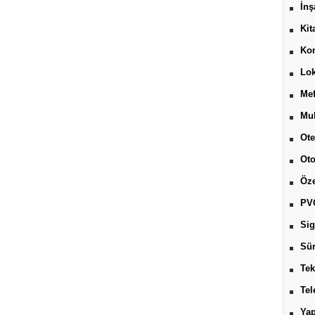
İnş
Kit
Kon
Lok
Mef
Muh
Ote
Ot
Öze
PV
Sig
Sür
Tek
Tel
Yap