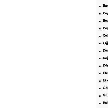
Ban
Bay
Be
Boy
Çel
Çiğ
Der
Do
Dön
Ele
Et 
Göz
Güz
Hal