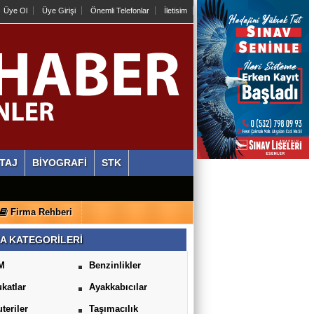
Üye Ol
Üye Girişi
Önemli Telefonlar
İletisim
TAJ
BİYOGRAFİ
STK
Firma Rehberi
A KATEGORİLERİ
M
Benzinlikler
katlar
Ayakkabıcılar
uteriler
Taşımacılık