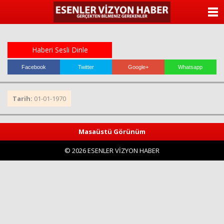
ANASAYFA
KATEGORİLER
Haberi Sesli Dinle
YAZARLAR
Facebook
Twitter
Google+
Whatsapp
ANKETLER
Tarih:
01-01-1970
FOTO GALERİ
Masaüstü Görünüm
VİDEO GALERİ
© 2026 ESENLER VİZYON HABER
KÜNYE
İLETİŞİM