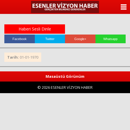
ANASAYFA
KATEGORİLER
Haberi Sesli Dinle
YAZARLAR
Facebook
Twitter
Google+
Whatsapp
ANKETLER
Tarih:
01-01-1970
FOTO GALERİ
Masaüstü Görünüm
VİDEO GALERİ
© 2026 ESENLER VİZYON HABER
KÜNYE
İLETİŞİM