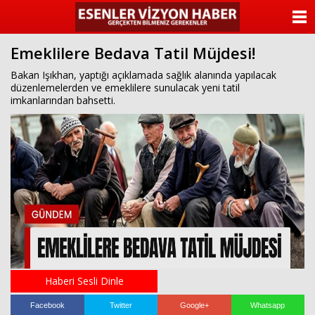
ANASAYFA
Emeklilere Bedava Tatil Müjdesi!
KATEGORİLER
Bakan Işıkhan, yaptığı açıklamada sağlık alanında yapılacak
düzenlemelerden ve emeklilere sunulacak yeni tatil
YAZARLAR
imkanlarından bahsetti.
ANKETLER
FOTO GALERİ
VİDEO GALERİ
KÜNYE
İLETİŞİM
Haberi Sesli Dinle
Facebook
Twitter
Google+
Whatsapp