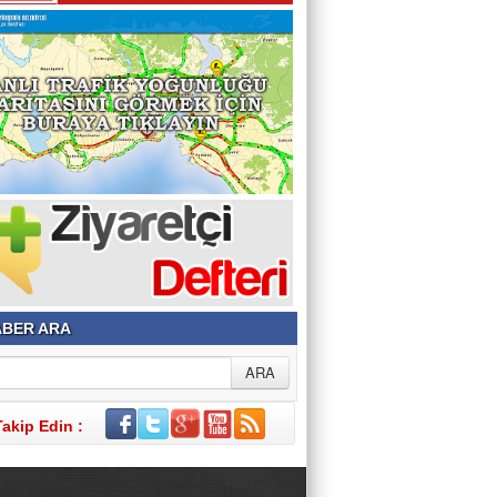
Şehir ve Aile Şurasının Düşündürdükleri (2)
Şeref Yumurtacı
Bir İnsanlık Mektebi: Tosya Yaren Kültürü
BER ARA
Takip Edin :