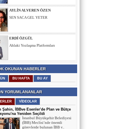
AYLİN ALVEREN ÖZEN
SEN SACA GEL YETER
ERDİ ÖZGÜL
Ahlaki Yozlaşma Platformları
HASAN AKSOY
K OKUNAN HABERLER
Kalbin Güzelse Kaybetsen Bile
Kazanıyorsun
ÜN
BU HAFTA
BU AY
N YORUMLANANLAR
MEHMET USDA
Sporun Dikkat Eksikliği ve Hipertivite
ERLER
VİDEOLAR
Bozukluğu Üzerinde Etkisi
 Şahin, İBBve Esenler'de Plan ve Bütçe
yonu'na Yeniden Seçildi
İstanbul Büyükşehir Belediyesi
BEYTULLAH YILDIRIM
(İBB) Meclisi’nde önemli
görevlerde bulunan İBB v..