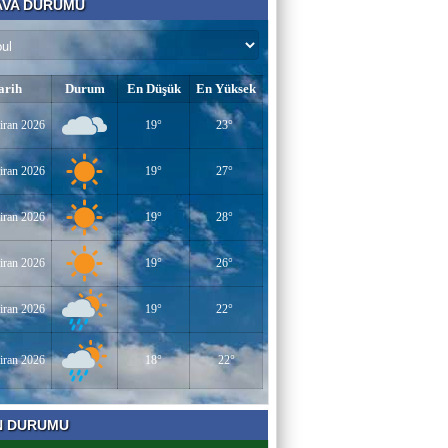
VA DURUMU
AV. SEDAT İLBEGİ
YENİ PARTİ (Seçilmişlerin Mahvına,
Statükonun Devamına…)
arih
Durum
En Düşük
En Yüksek
HAMZA BALCI
iran 2026
19°
23°
"DİRİ DİRİ TOPRAĞA GÖMÜLEN
KIZA,HANGİ GÜNAHTAN ÖTÜRÜ
ÖLDÜRÜLDÜĞÜ SORULDUĞU
iran 2026
19°
27°
ZAMAN..." (TEKVİR, 8-9)
Uğur Çoban
iran 2026
19°
28°
Hız, Strateji ve Heyecanın Buluştuğu Spor
Nedir? VOLEYBOL
iran 2026
19°
26°
Muhammed Bolat
iran 2026
19°
22°
Uzayın Derinliklerinde Bir Yaşam Arayışı
iran 2026
18°
22°
Bir Derviş
N DURUMU
Kadın İstihdamı mı, Aileyi Bitirme Projesi
mi?