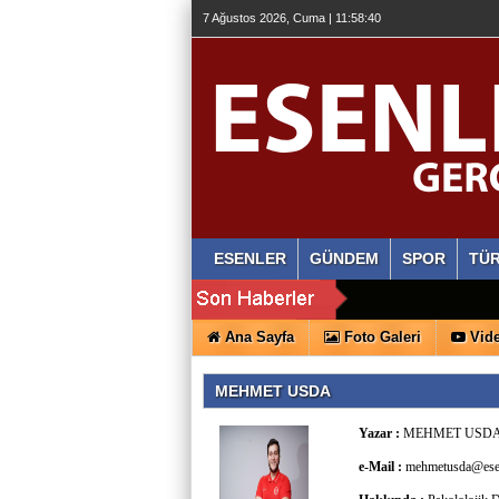
7 Ağustos 2026, Cuma | 11:58:41
ESENLER
GÜNDEM
SPOR
TÜR
Ana Sayfa
Foto Galeri
Vide
MEHMET USDA
Yazar :
MEHMET USD
e-Mail :
mehmetusda@esen