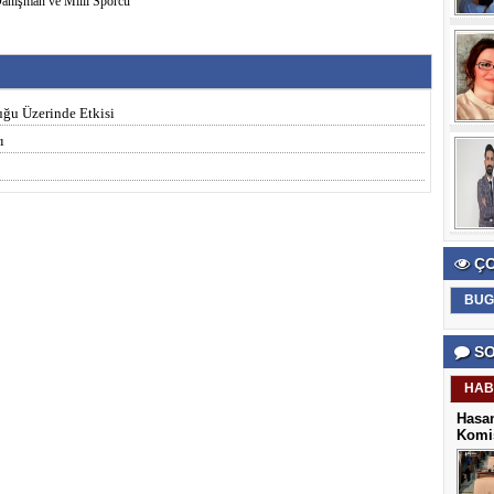
anışman ve Milli Sporcu
uğu Üzerinde Etkisi
ı
ÇO
BUG
SO
HAB
Hasan
Komis