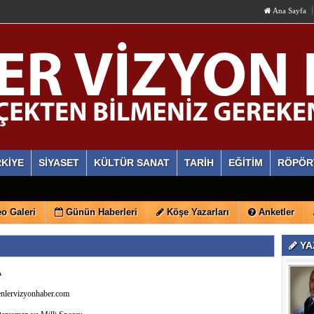
Ana Sayfa
KİYE
SİYASET
KÜLTÜR SANAT
TARİH
EĞİTİM
RÖPÖR
o Galeri
Günün Haberleri
Köşe Yazarları
Anketler
YA
A
lervizyonhaber.com