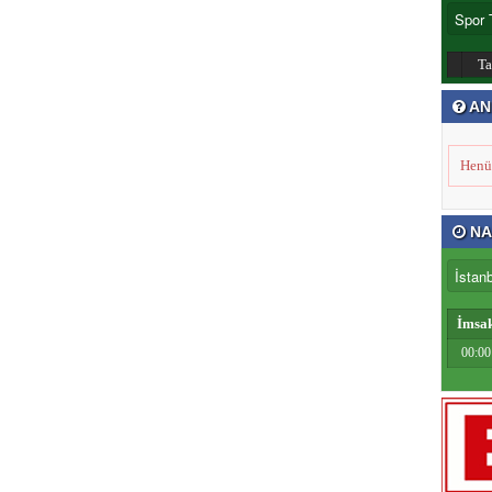
T
AN
Henü
NA
İmsa
00:00