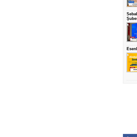
Sebah
Şubes
Esenl