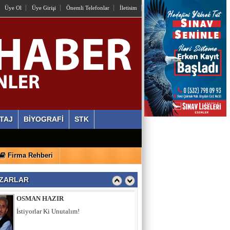
Üye Ol
Üye Girişi
Önemli Telefonlar
İletisim
Hamburgun karanlık sokakları
Zahid Medeni
Şehir ve Aile Şurasının Düşündürdükleri (2)
Şeref Yumurtacı
Bir İnsanlık Mektebi: Tosya Yaren Kültürü
TAJ
BİYOGRAFİ
STK
YASİN ÖZEN
Firma Rehberi
Miraç Gecesi Kudüs Davamız Kandil Olsun
ZARLAR
OSMAN HAZIR
İstiyorlar Ki Unutalım!