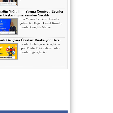
Esenler Tarihi Su Yapıları Litros Su Terazisi
attin Yiğit, İlim Yayma Cemiyeti Esenler
i Başkanlığına Yeniden Seçildi
HÜSEYİN YILMAZ
İlim Yayma Cemiyeti Esenler
Şubesi 6. Olağan Genel Kurulu,
TEŞEKKÜRLER
Esenler Gençlik Merke..
erli Gençlere Ücretsiz Direksiyon Dersi
TARIK SEZAİ KARATEPE
Esenler Belediyesi Gençlik ve
Spor Müdürlüğü ehliyeti olan
İstanbul Sözleşmesi değil, 'Veda Hutbesi!
Esenlerli gençler içi..
AYŞE GÜL ÖZER
Aklın Sustuğu Yerde, “Ş İ D D E T”
Konuşur!
MUSTAFA KARACA
HAYVAN HAKLARI