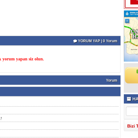
YORUM YAP | 0 Yorum
k yorum yapan siz olun.
Yorum
HA
k!
Bizi 