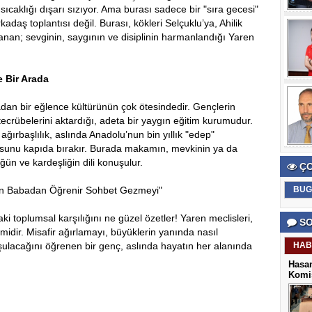
sıcaklığı dışarı sızıyor. Ama burası sadece bir "sıra gecesi"
kadaş toplantısı değil. Burası, kökleri Selçuklu’ya, Ahilik
anan; sevginin, saygının ve disiplinin harmanlandığı Yaren
 Bir Arada
adan bir eğlence kültürünün çok ötesindedir. Gençlerin
n tecrübelerini aktardığı, adeta bir yaygın eğitim kurumudur.
 ağırbaşlılık, aslında Anadolu’nun bin yıllık "edep"
gosunu kapıda bırakır. Burada makamın, mevkinin ya da
ün ve kardeşliğin dili konuşulur.
ÇO
an Babadan Öğrenir Sohbet Gezmeyi"
BUG
 toplumsal karşılığını ne güzel özetler! Yaren meclisleri,
SO
midir. Misafir ağırlamayı, büyüklerin yanında nasıl
ulacağını öğrenen bir genç, aslında hayatın her alanında
HAB
Hasan
Komis