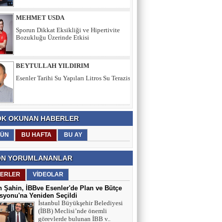
BEYTULLAH YILDIRIM
Esenler Tarihi Su Yapıları Litros Su Terazisi
HÜSEYİN YILMAZ
TEŞEKKÜRLER
K OKUNAN HABERLER
TARIK SEZAİ KARATEPE
İstanbul Sözleşmesi değil, 'Veda Hutbesi!
ÜN
BU HAFTA
BU AY
N YORUMLANANLAR
AYŞE GÜL ÖZER
ERLER
VİDEOLAR
Aklın Sustuğu Yerde, “Ş İ D D E T”
Konuşur!
 Şahin, İBBve Esenler'de Plan ve Bütçe
yonu'na Yeniden Seçildi
İstanbul Büyükşehir Belediyesi
(İBB) Meclisi’nde önemli
MUSTAFA KARACA
görevlerde bulunan İBB v..