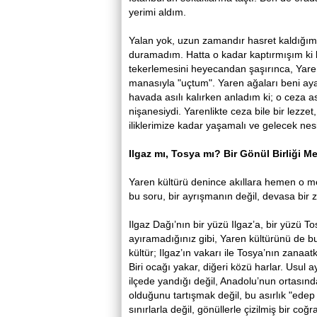
yerimi aldım.
Yalan yok, uzun zamandır hasret kaldığım,
duramadım. Hatta o kadar kaptırmışım ki k
tekerlemesini heyecandan şaşırınca, Yar
manasıyla "uçtum". Yaren ağaları beni aya
havada asılı kalırken anladım ki; o ceza asl
nişanesiydi. Yarenlikte ceza bile bir lezzet
iliklerimize kadar yaşamalı ve gelecek nes
Ilgaz mı, Tosya mı? Bir Gönül Birliği M
Yaren kültürü denince akıllara hemen o meş
bu soru, bir ayrışmanın değil, devasa bir 
Ilgaz Dağı’nın bir yüzü Ilgaz’a, bir yüzü T
ayıramadığınız gibi, Yaren kültürünü de b
kültür; Ilgaz’ın vakarı ile Tosya’nın zanaa
Biri ocağı yakar, diğeri közü harlar. Usul 
ilçede yandığı değil, Anadolu’nun ortasında
olduğunu tartışmak değil, bu asırlık "edep
sınırlarla değil, gönüllerle çizilmiş bir coğr