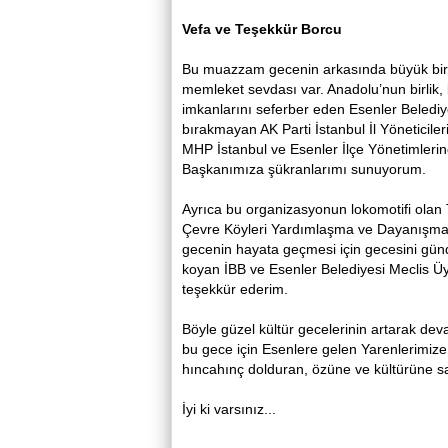
Vefa ve Teşekkür Borcu
Bu muazzam gecenin arkasında büyük bir e
memleket sevdası var. Anadolu’nun birlik,
imkanlarını seferber eden Esenler Belediy
bırakmayan AK Parti İstanbul İl Yöneticile
MHP İstanbul ve Esenler İlçe Yönetimler
Başkanımıza şükranlarımı sunuyorum.
Ayrıca bu organizasyonun lokomotifi ola
Çevre Köyleri Yardımlaşma ve Dayanışma 
gecenin hayata geçmesi için gecesini gün
koyan İBB ve Esenler Belediyesi Meclis Ü
teşekkür ederim.
Böyle güzel kültür gecelerinin artarak de
bu gece için Esenlere gelen Yarenlerimize
hıncahınç dolduran, özüne ve kültürüne sa
İyi ki varsınız...