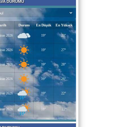
VA DURUMU
Bir Derviş
Kadın İstihdamı mı, Aileyi Bitirme Projesi
mi?
arih
Durum
En Düşük
En Yüksek
Tarık Sharabaty
iran 2026
19°
23°
Yapay Zeka ve İş Hayatındaki Değişimler
iran 2026
19°
27°
Esenlerin Ablası
iran 2026
19°
28°
BAŞARILI OLMANIN SIRLARI
iran 2026
19°
26°
Sümeyye KAYA
iran 2026
19°
22°
Miraç Gecesi
iran 2026
18°
22°
Muhammed Süleyman Çelebi
Hamburgun karanlık sokakları