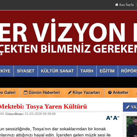
Ana Sayfa
KİYE
SİYASET
KÜLTÜR SANAT
TARİH
EĞİTİM
RÖPÖR
o Galeri
Günün Haberleri
Köşe Yazarları
Anketler
 Mektebi: Tosya Yaren Kültürü
YA
:00
Güncelleme:
31-03-2026 00:38:00
un sessizliğinde, Tosya’nın dar sokaklarından bir konak
arınızı attığınızı hayal edin. İçeriden gelen müzik sesi ile