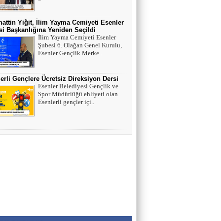
HAYVAN HAKLARI
attin Yiğit, İlim Yayma Cemiyeti Esenler
i Başkanlığına Yeniden Seçildi
İlim Yayma Cemiyeti Esenler
AV. SEDAT İLBEGİ
Şubesi 6. Olağan Genel Kurulu,
Esenler Gençlik Merke..
YENİ PARTİ (Seçilmişlerin Mahvına,
Statükonun Devamına…)
erli Gençlere Ücretsiz Direksiyon Dersi
Esenler Belediyesi Gençlik ve
HAMZA BALCI
Spor Müdürlüğü ehliyeti olan
"DİRİ DİRİ TOPRAĞA GÖMÜLEN
Esenlerli gençler içi..
KIZA,HANGİ GÜNAHTAN ÖTÜRÜ
ÖLDÜRÜLDÜĞÜ SORULDUĞU
ZAMAN..." (TEKVİR, 8-9)
Uğur Çoban
Hız, Strateji ve Heyecanın Buluştuğu Spor
Nedir? VOLEYBOL
Muhammed Bolat
Uzayın Derinliklerinde Bir Yaşam Arayışı