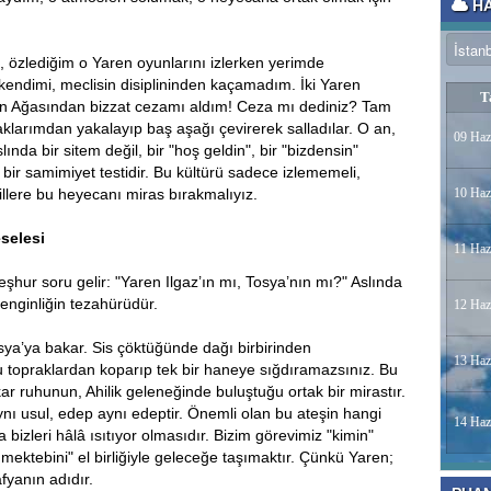
HA
 özlediğim o Yaren oyunlarını izlerken yerimde
endimi, meclisin disiplininden kaçamadım. İki Yaren
T
en Ağasından bizzat cezamı aldım! Ceza mı dediniz? Tam
klarımdan yakalayıp baş aşağı çevirerek salladılar. O an,
09 Haz
ında bir sitem değil, bir "hoş geldin", bir "bizdensin"
, bir samimiyet testidir. Bu kültürü sadece izlememeli,
illere bu heyecanı miras bırakmalıyız.
10 Haz
eselesi
11 Haz
hur soru gelir: "Yaren Ilgaz’ın mı, Tosya’nın mı?" Aslında
zenginliğin tezahürüdür.
12 Haz
osya’ya bakar. Sis çöktüğünde dağı birbirinden
13 Haz
u topraklardan koparıp tek bir haneye sığdıramazsınız. Bu
tkar ruhunun, Ahilik geleneğinde buluştuğu ortak bir mirastır.
aynı usul, edep aynı edeptir. Önemli olan bu ateşin hangi
14 Haz
 bizleri hâlâ ısıtıyor olmasıdır. Bizim görevimiz "kimin"
 mektebini" el birliğiyle geleceğe taşımaktır. Çünkü Yaren;
afyanın adıdır.