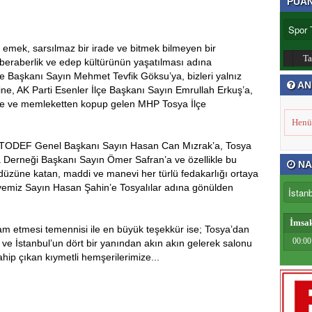
PUA
mek, sarsılmaz bir irade ve bitmek bilmeyen bir
T
 beraberlik ve edep kültürünün yaşatılması adına
e Başkanı Sayın Mehmet Tevfik Göksu’ya, bizleri yalnız
AN
rine, AK Parti Esenler İlçe Başkanı Sayın Emrullah Erkuş’a,
ine ve memleketten kopup gelen MHP Tosya İlçe
Henü
n TODEF Genel Başkanı Sayın Hasan Can Mızrak’a, Tosya
Derneği Başkanı Sayın Ömer Safran’a ve özellikle bu
NA
düzüne katan, maddi ve manevi her türlü fedakarlığı ortaya
yemiz Sayın Hasan Şahin’e Tosyalılar adına gönülden
İmsa
vam etmesi temennisi ile en büyük teşekkür ise; Tosya’dan
00:00
 ve İstanbul’un dört bir yanından akın akın gelerek salonu
hip çıkan kıymetli hemşerilerimize...