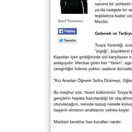
samimi bir sohbetin 
ya da rastgele bir ar
teşkilatına kadar uz
Şeref Yumurtacı
Meclisi.
Gelenek ve Terbiye
Tosya Yarenliği, sır
"piştiği", büyükleri
Kapıdan içeri girdiğinizde sizi karşılayan o
anlayışıdır. Meclise giren her "Yaren", e
zenginliğin hükmü yoktur; sadece dürüstlüğ
"Kız Anadan Öğrenir Sofra Düzmeyi, Oğl
Bu meşhur söz, Yaren kültürünün Tosya’daki
gençlerin hayata hazırlandığı bir staj döne
oturulacağını, nerede susup nerede konuş
başarılı olmanın anahtarını cebine koyar.
Meclisin kendine has kuralları vardır: