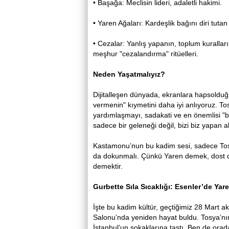
• Başağa: Meclisin lideri, adaletli hakimi.
• Yaren Ağaları: Kardeşlik bağını diri tutan
• Cezalar: Yanlış yapanın, toplum kuralların
meşhur "cezalandırma" ritüelleri.
Neden Yaşatmalıyız?
Dijitalleşen dünyada, ekranlara hapsoldu
vermenin" kıymetini daha iyi anlıyoruz. T
yardımlaşmayı, sadakati ve en önemlisi "bi
sadece bir geleneği değil, bizi biz yapan 
Kastamonu’nun bu kadim sesi, sadece Tos
da dokunmalı. Çünkü Yaren demek, dost d
demektir.
Gurbette Sıla Sıcaklığı: Esenler’de Yar
İşte bu kadim kültür, geçtiğimiz 28 Mart 
Salonu’nda yeniden hayat buldu. Tosya’nın
İstanbul’un sokaklarına taştı. Ben de ora