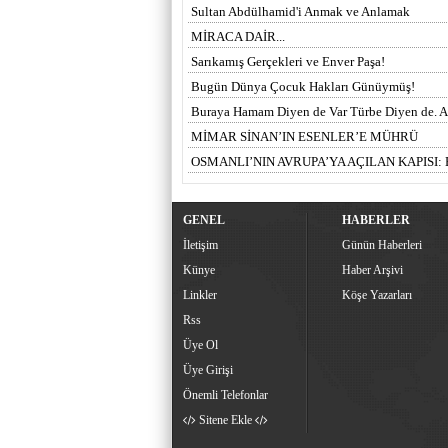
Sultan Abdülhamid'i Anmak ve Anlamak
MİRACA DAİR...
Sarıkamış Gerçekleri ve Enver Paşa!
Bugün Dünya Çocuk Hakları Günüymüş!
Buraya Hamam Diyen de Var Türbe Diyen de. Asl
MİMAR SİNAN’IN ESENLER’E MÜHRÜ
OSMANLI’NIN AVRUPA’YA AÇILAN KAPISI:
GENEL
HABERLER
İletişim
Günün Haberleri
Künye
Haber Arşivi
Linkler
Köşe Yazarları
Rss
Üye Ol
Üye Girişi
Önemli Telefonlar
Sitene Ekle