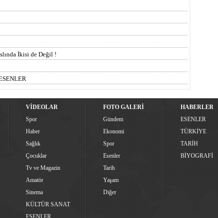
ında İkisi de Değil !
 ESENLER
VİDEOLAR
FOTO GALERİ
HABERLER
Spor
Gündem
ESENLER
Haber
Ekonomi
TÜRKİYE
Sağlık
Spor
TARİH
Çocuklar
Esenler
BİYOGRAFİ
Tv ve Magazin
Tarih
Amatör
Yaşam
Sinema
Diğer
KÜLTÜR SANAT
ESENLER