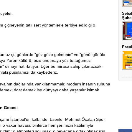
 üyeler.
Sebah
Şubes
ı çiğneyenin tatlı sert yöntemlerle terbiye edildiği o
Esenl
ğumuz şu günlerde "göz göze gelmenin" ve "gönül gönüle
osya Yaren kültürü, bize unutmaya yüz tuttuğumuz
r" olmayı hatırlatıyor. Eğer bu mirasa sahip çıkmazsak,
ahlaki pusulamızı da kaybederiz.
ya’nın dağlarında yankılanmamalı; modern insanın ruhuna
emek; dost demek ise dünyayı daha yaşanılır kılmak
en Gecesi
akşamı İstanbul’un kalbinde, Esenler Mehmet Öcalan Spor
 o vakur havası, binlerce hemşerimizin katılımıyla
daydım; o atmosferi solumak, o heyecana ortak olmak için