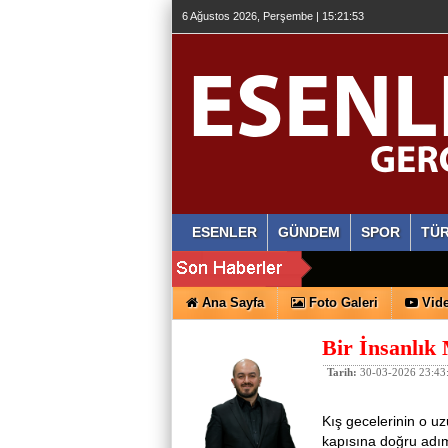
6 Ağustos 2026, Perşembe | 15:21:54
ESENLER
GÜNDEM
SPOR
TÜR
Ana Sayfa
Foto Galeri
Vide
Bir İnsanlık
Tarih:
30-03-2026 23:43
Kış gecelerinin o uz
kapısına doğru adıml