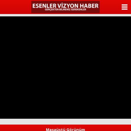
ANASAYFA
KATEGORİLER
YAZARLAR
ANKETLER
FOTO GALERİ
VİDEO GALERİ
KÜNYE
İLETİŞİM
Masaüstü Görünüm