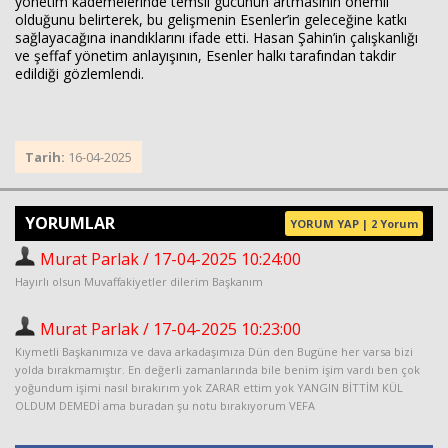
yönetim kademelerinde temsil gücünün artmasının önemli
olduğunu belirterek, bu gelişmenin Esenler’in geleceğine katkı
sağlayacağına inandıklarını ifade etti. Hasan Şahin’in çalışkanlığı
ve şeffaf yönetim anlayışının, Esenler halkı tarafından takdir
edildiği gözlemlendi.
Tarih:
16-04-2025
YORUMLAR
YORUM YAP | 2 Yorum
Murat Parlak / 17-04-2025 10:24:00
Hayırlı olsun Muvaffakiyetler dilerim Başkanım
Murat Parlak / 17-04-2025 10:23:00
Kıymetli Başkanımıza ve dava arkadaşımıza Dün den Bugüne her varsa bizi
yolda bırakmamıştır. En değerli zamanlarında bile benim işim vardı ben çok
yoğundum işimi nasıl bırakırım yok ZARAR ettim yok YANGIN BİTTİM KÜL
OLDUM DEMEDİ ama buradan şu notu bırakıyorum VEFA