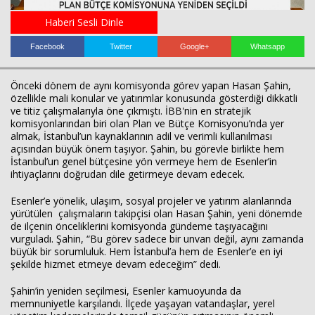
Haberi Sesli Dinle
Facebook
Twitter
Google+
Whatsapp
Önceki dönem de aynı komisyonda görev yapan Hasan Şahin,
özellikle mali konular ve yatırımlar konusunda gösterdiği dikkatli
ve titiz çalışmalarıyla öne çıkmıştı. İBB'nin en stratejik
komisyonlarından biri olan Plan ve Bütçe Komisyonu’nda yer
almak, İstanbul’un kaynaklarının adil ve verimli kullanılması
Haberin Doğru Adresi.
açısından büyük önem taşıyor. Şahin, bu görevle birlikte hem
İstanbul’un genel bütçesine yön vermeye hem de Esenler’in
ihtiyaçlarını doğrudan dile getirmeye devam edecek.
Esenler’e yönelik, ulaşım, sosyal projeler ve yatırım alanlarında
yürütülen çalışmaların takipçisi olan Hasan Şahin, yeni dönemde
de ilçenin önceliklerini komisyonda gündeme taşıyacağını
vurguladı. Şahin, “Bu görev sadece bir unvan değil, aynı zamanda
büyük bir sorumluluk. Hem İstanbul’a hem de Esenler’e en iyi
şekilde hizmet etmeye devam edeceğim” dedi.
Şahin’in yeniden seçilmesi, Esenler kamuoyunda da
memnuniyetle karşılandı. İlçede yaşayan vatandaşlar, yerel