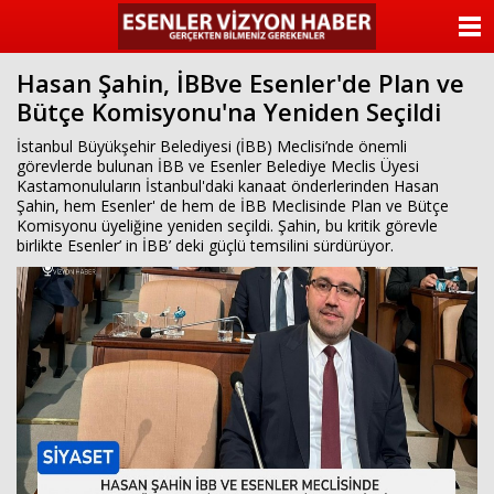
ANASAYFA
Hasan Şahin, İBBve Esenler'de Plan ve
KATEGORİLER
Bütçe Komisyonu'na Yeniden Seçildi
YAZARLAR
İstanbul Büyükşehir Belediyesi (İBB) Meclisi’nde önemli
görevlerde bulunan İBB ve Esenler Belediye Meclis Üyesi
Kastamonuluların İstanbul'daki kanaat önderlerinden Hasan
ANKETLER
Şahin, hem Esenler' de hem de İBB Meclisinde Plan ve Bütçe
Komisyonu üyeliğine yeniden seçildi. Şahin, bu kritik görevle
birlikte Esenler’ in İBB’ deki güçlü temsilini sürdürüyor.
FOTO GALERİ
VİDEO GALERİ
KÜNYE
İLETİŞİM