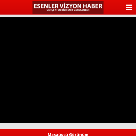
ANASAYFA
KATEGORİLER
YAZARLAR
ANKETLER
FOTO GALERİ
VİDEO GALERİ
KÜNYE
İLETİŞİM
Masaüstü Görünüm