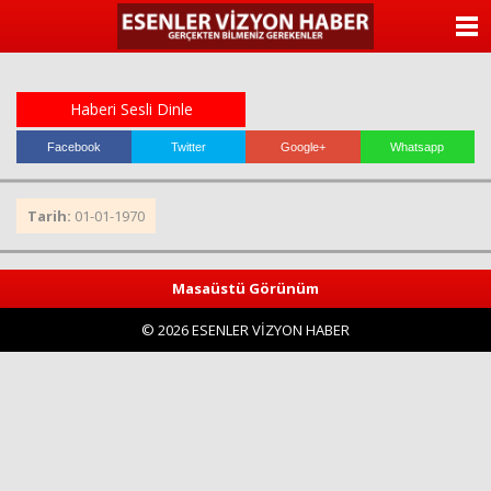
ANASAYFA
KATEGORİLER
Haberi Sesli Dinle
YAZARLAR
Facebook
Twitter
Google+
Whatsapp
ANKETLER
Tarih:
01-01-1970
FOTO GALERİ
Masaüstü Görünüm
VİDEO GALERİ
© 2026 ESENLER VİZYON HABER
KÜNYE
İLETİŞİM