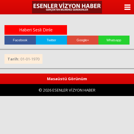
ANASAYFA
KATEGORİLER
Haberi Sesli Dinle
YAZARLAR
Facebook
Twitter
Google+
Whatsapp
ANKETLER
Tarih:
01-01-1970
FOTO GALERİ
Masaüstü Görünüm
VİDEO GALERİ
© 2026 ESENLER VİZYON HABER
KÜNYE
İLETİŞİM