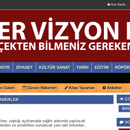
Ana Sayfa
KİYE
SİYASET
KÜLTÜR SANAT
TARİH
EĞİTİM
RÖPÖR
o Galeri
Günün Haberleri
Köşe Yazarları
Anketler
ÇO
İ HABERLER
BUG
han, yaptığı açıklamada sağlık alanında yapılacak
SO
erden ve emeklilere sunulacak yeni tatil imkanları..