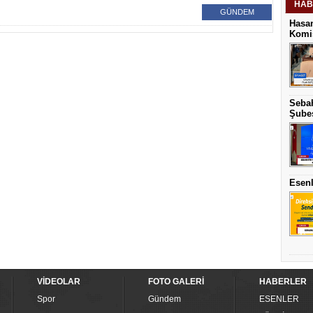
HAB
GÜNDEM
Hasan
Komis
Sebah
Şubes
Esenl
VİDEOLAR
FOTO GALERİ
HABERLER
Spor
Gündem
ESENLER