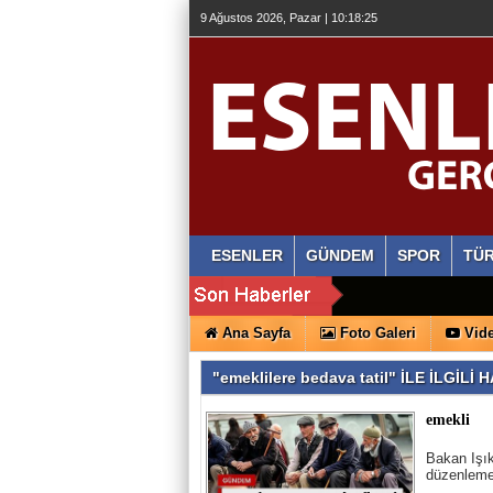
9 Ağustos 2026, Pazar | 10:18:26
ESENLER
GÜNDEM
SPOR
TÜR
Ana Sayfa
Foto Galeri
Vide
"emeklilere bedava tatil" İLE İLGİL
emekli
Bakan Işık
düzenlemel