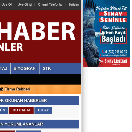
Üye Ol
Üye Girişi
Önemli Telefonlar
İletisim
TAJ
BİYOGRAFİ
STK
Firma Rehberi
K OKUNAN HABERLER
ÜN
BU HAFTA
BU AY
N YORUMLANANLAR