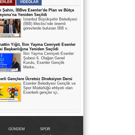
ERLER
VİDEOLAR
 Şahin, İBBve Esenler'de Plan ve Bütçe
yonu'na Yeniden Seçildi
İstanbul Büyükşehir Belediyesi
(İBB) Meclisi’nde önemli
görevlerde bulunan İBB v..
attin Yiğit, İlim Yayma Cemiyeti Esenler
i Başkanlığına Yeniden Seçildi
İlim Yayma Cemiyeti Esenler
Şubesi 6. Olağan Genel
Kurulu, Esenler Gençlik
Merke..
erli Gençlere Ücretsiz Direksiyon Dersi
Esenler Belediyesi Gençlik ve
Spor Müdürlüğü ehliyeti olan
Esenlerli gençler içi..
GÜNDEM
SPOR