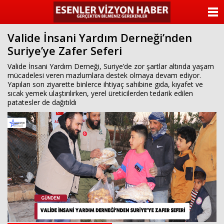
ANASAYFA
Valide İnsani Yardım Derneği’nden
KATEGORİLER
Suriye’ye Zafer Seferi
YAZARLAR
Valide İnsani Yardım Derneği, Suriye’de zor şartlar altında yaşam
mücadelesi veren mazlumlara destek olmaya devam ediyor.
Yapılan son ziyarette binlerce ihtiyaç sahibine gıda, kıyafet ve
ANKETLER
sıcak yemek ulaştırılırken, yerel üreticilerden tedarik edilen
patatesler de dağıtıldı
FOTO GALERİ
VİDEO GALERİ
KÜNYE
İLETİŞİM