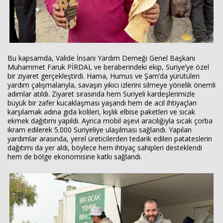
Bu kapsamda, Valide İnsani Yardım Derneği Genel Başkanı
Muhammet Faruk PİRDAL ve beraberindeki ekip, Suriye’ye özel
bir ziyaret gerçekleştirdi. Hama, Humus ve Şam’da yürütülen
yardım çalışmalarıyla, savaşın yıkıcı izlerini silmeye yönelik önemli
adımlar atıldı. Ziyaret sırasında hem Suriyeli kardeşlerimizle
büyük bir zafer kucaklaşması yaşandı hem de acil ihtiyaçları
karşılamak adına gıda kolileri, kışlık elbise paketleri ve sıcak
ekmek dağıtımı yapıldı. Ayrıca mobil aşevi aracılığıyla sıcak çorba
ikram edilerek 5.000 Suriyeliye ulaşılması sağlandı. Yapılan
yardımlar arasında, yerel üreticilerden tedarik edilen patateslerin
dağıtımı da yer aldı, böylece hem ihtiyaç sahipleri desteklendi
hem de bölge ekonomisine katkı sağlandı.