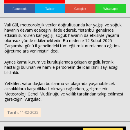
Facebook
Twitter
Google+
Whatsapp
Vali Gül, meteorolojik veriler doğrultusunda kar yağışı ve soğuk
havanın devam edeceğini ifade ederek, “İstanbul genelinde
etkisini sürdüren kar yağışı, soğuk havanın da etkisiyle yaşamı
olumsuz yönde etkilemektedir. Bu nedenle 12 Şubat 2025
Çarşamba günü il genelindeki tüm eğitim kurumlarında eğitim-
öğretime ara verilmiştir” dedi.
Haberin Doğru Adresi.
Ayrıca kamu kurum ve kuruluşlarında çalışan engelli, kronik
hastalığı bulunan ve hamile personelin de idari izinli sayılacağı
bildirildi.
Yetkililer, vatandaşları buzlanma ve ulaşımda yaşanabilecek
aksaklıklara karşı dikkatli olmaya çağırırken, gelişmelerin
Meteoroloji Genel Müdürlüğü ve valilik tarafından takip edilmesi
gerektiğini vurguladı.
Tarih:
11-02-2025