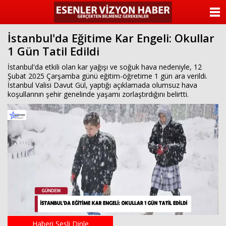
ANASAYFA
İstanbul'da Eğitime Kar Engeli: Okullar
KATEGORİLER
1 Gün Tatil Edildi
YAZARLAR
İstanbul'da etkili olan kar yağışı ve soğuk hava nedeniyle, 12
Şubat 2025 Çarşamba günü eğitim-öğretime 1 gün ara verildi.
İstanbul Valisi Davut Gül, yaptığı açıklamada olumsuz hava
ANKETLER
koşullarının şehir genelinde yaşamı zorlaştırdığını belirtti.
FOTO GALERİ
VİDEO GALERİ
KÜNYE
İLETİŞİM
Haberi Sesli Dinle