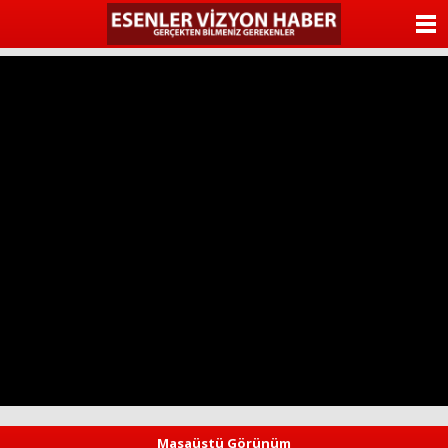
ANASAYFA
KATEGORİLER
YAZARLAR
ANKETLER
FOTO GALERİ
VİDEO GALERİ
KÜNYE
İLETİŞİM
Masaüstü Görünüm