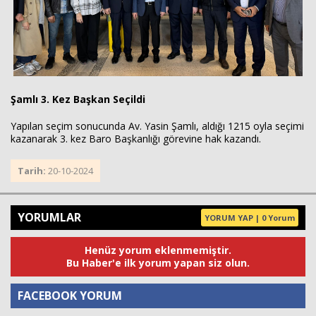
Şamlı 3. Kez Başkan Seçildi
Yapılan seçim sonucunda Av. Yasin Şamlı, aldığı 1215 oyla seçimi
kazanarak 3. kez Baro Başkanlığı görevine hak kazandı.
Tarih:
20-10-2024
YORUMLAR
YORUM YAP | 0 Yorum
Henüz yorum eklenmemiştir.
Bu Haber'e ilk yorum yapan siz olun.
FACEBOOK YORUM