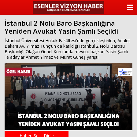
ANASAYFA
İstanbul 2 Nolu Baro Başkanlığına
KATEGORİLER
Yeniden Avukat Yasin Şamlı Seçildi
YAZARLAR
İstanbul Üniversitesi Hukuk Fakültesi'nde gerçekleştirilen, Adalet
Bakanı Av. Yılmaz Tunç'un da katıldığı İstanbul 2 Nolu Barosu
Başkanlığı Olağan Genel Kurulunda mevcut başkan Yasin Şamlı
ANKETLER
ile adaylar Ahmet Yılmaz ve Murat Güneş yarıştı.
FOTO GALERİ
VİDEO GALERİ
KÜNYE
İLETİŞİM
Haberi Sesli Dinle