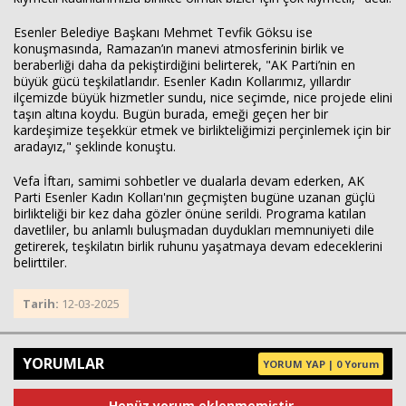
Esenler Belediye Başkanı Mehmet Tevfik Göksu ise
konuşmasında, Ramazan’ın manevi atmosferinin birlik ve
beraberliği daha da pekiştirdiğini belirterek, "AK Parti’nin en
büyük gücü teşkilatlarıdır. Esenler Kadın Kollarımız, yıllardır
ilçemizde büyük hizmetler sundu, nice seçimde, nice projede elini
taşın altına koydu. Bugün burada, emeği geçen her bir
kardeşimize teşekkür etmek ve birlikteliğimizi perçinlemek için bir
aradayız," şeklinde konuştu.
Vefa İftarı, samimi sohbetler ve dualarla devam ederken, AK
Parti Esenler Kadın Kolları'nın geçmişten bugüne uzanan güçlü
birlikteliği bir kez daha gözler önüne serildi. Programa katılan
davetliler, bu anlamlı buluşmadan duydukları memnuniyeti dile
getirerek, teşkilatın birlik ruhunu yaşatmaya devam edeceklerini
belirttiler.
Tarih:
12-03-2025
YORUMLAR
YORUM YAP | 0 Yorum
Henüz yorum eklenmemiştir.