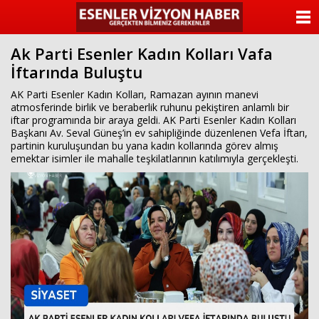
ANASAYFA
Ak Parti Esenler Kadın Kolları Vafa
KATEGORİLER
İftarında Buluştu
YAZARLAR
AK Parti Esenler Kadın Kolları, Ramazan ayının manevi
atmosferinde birlik ve beraberlik ruhunu pekiştiren anlamlı bir
iftar programında bir araya geldi. AK Parti Esenler Kadın Kolları
ANKETLER
Başkanı Av. Seval Güneş’in ev sahipliğinde düzenlenen Vefa İftarı,
partinin kuruluşundan bu yana kadın kollarında görev almış
emektar isimler ile mahalle teşkilatlarının katılımıyla gerçekleşti.
FOTO GALERİ
VİDEO GALERİ
KÜNYE
İLETİŞİM