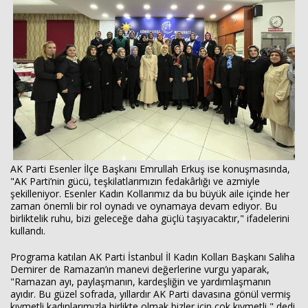
AK Parti Esenler İlçe Başkanı Emrullah Erkuş ise konuşmasında,
"AK Parti’nin gücü, teşkilatlarımızın fedakârlığı ve azmiyle
şekilleniyor. Esenler Kadın Kollarımız da bu büyük aile içinde her
zaman önemli bir rol oynadı ve oynamaya devam ediyor. Bu
birliktelik ruhu, bizi geleceğe daha güçlü taşıyacaktır," ifadelerini
kullandı.
Programa katılan AK Parti İstanbul İl Kadın Kolları Başkanı Saliha
Demirer de Ramazan’ın manevi değerlerine vurgu yaparak,
"Ramazan ayı, paylaşmanın, kardeşliğin ve yardımlaşmanın
ayıdır. Bu güzel sofrada, yıllardır AK Parti davasına gönül vermiş
kıymetli kadınlarımızla birlikte olmak bizler için çok kıymetli," dedi.