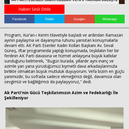
Haberi Sesli Dinle
Facebook
Twitter
Google+
Whatsapp
Program, Kur’an-ı Kerim tilavetiyle başladı ve ardından Ramazan
ayının paylaşma ve dayanışma ruhunu yansıtan konuşmalarla
devam etti. AK Parti Esenler Kadın Kolları Başkanı Av. Seval
Güneş, iftar programında yaptığı konuşmada, teşkilatın her bir
ferdinin AK Parti davasına ve hizmet anlayışına büyük katkılar
Haberin Doğru Adresi.
sunduğunu belirterek, "Bugün burada, yıllardır aynı inanç ve
azimle yan yana yürüdüğümüz kıymetli dava arkadaşlarımızla
birlikte olmaktan büyük mutluluk duyuyorum. Vefa bizim en güçlü
yanımızdır, bu sofrada sadece ekmeğimizi değil, davamıza olan
sevgimizi ve bağlılığımızı da paylaşıyoruz," dedi.
Ak Parti'nin Gücü Teşkilatımızın Azim ve Fedekarlığı İle
Şekilleniyor