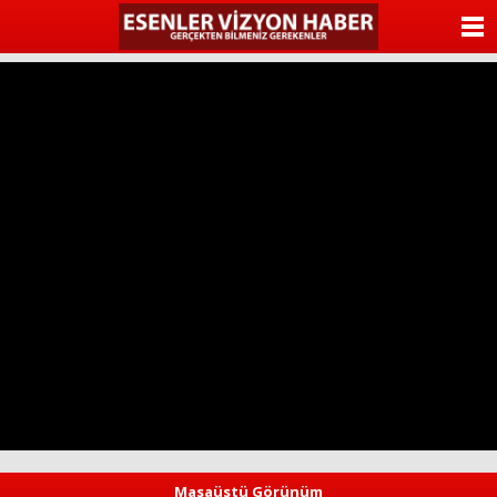
ANASAYFA
KATEGORİLER
YAZARLAR
ANKETLER
FOTO GALERİ
VİDEO GALERİ
KÜNYE
İLETİŞİM
Masaüstü Görünüm