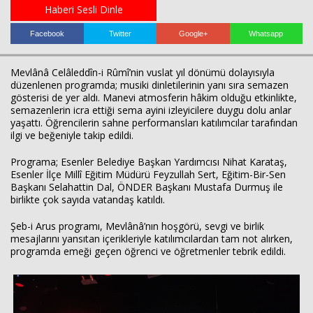
Haberi Sesli Dinle
Facebook
Twitter
Google+
Whatsapp
Mevlânâ Celâleddîn-i Rûmî’nin vuslat yıl dönümü dolayısıyla
düzenlenen programda; musiki dinletilerinin yanı sıra semazen
gösterisi de yer aldı. Manevi atmosferin hâkim olduğu etkinlikte,
semazenlerin icra ettiği sema ayini izleyicilere duygu dolu anlar
yaşattı. Öğrencilerin sahne performansları katılımcılar tarafından
ilgi ve beğeniyle takip edildi.
Haberin Doğru Adresi.
Programa; Esenler Belediye Başkan Yardımcısı Nihat Karataş,
Esenler İlçe Millî Eğitim Müdürü Feyzullah Sert, Eğitim-Bir-Sen
Başkanı Selahattin Dal, ÖNDER Başkanı Mustafa Durmuş ile
birlikte çok sayıda vatandaş katıldı.
Şeb-i Arus programı, Mevlânâ’nın hoşgörü, sevgi ve birlik
mesajlarını yansıtan içerikleriyle katılımcılardan tam not alırken,
programda emeği geçen öğrenci ve öğretmenler tebrik edildi.