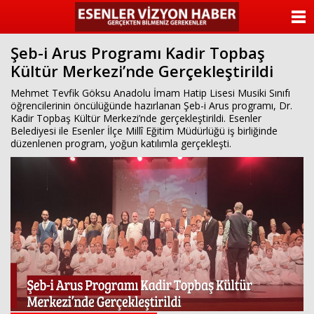
ANASAYFA
Şeb-i Arus Programı Kadir Topbaş
KATEGORİLER
Kültür Merkezi’nde Gerçekleştirildi
YAZARLAR
Mehmet Tevfik Göksu Anadolu İmam Hatip Lisesi Musiki Sınıfı
öğrencilerinin öncülüğünde hazırlanan Şeb-i Arus programı, Dr.
Kadir Topbaş Kültür Merkezi’nde gerçekleştirildi. Esenler
ANKETLER
Belediyesi ile Esenler İlçe Millî Eğitim Müdürlüğü iş birliğinde
düzenlenen program, yoğun katılımla gerçekleşti.
FOTO GALERİ
VİDEO GALERİ
KÜNYE
İLETİŞİM