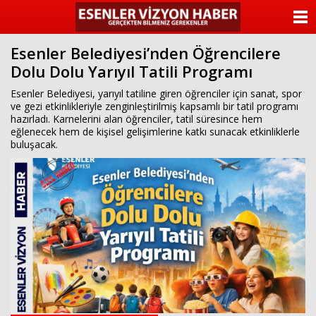
ANASAYFA
Esenler Belediyesi’nden Öğrencilere
KATEGORİLER
Dolu Dolu Yarıyıl Tatili Programı
YAZARLAR
Esenler Belediyesi, yarıyıl tatiline giren öğrenciler için sanat, spor
ve gezi etkinlikleriyle zenginleştirilmiş kapsamlı bir tatil programı
hazırladı. Karnelerini alan öğrenciler, tatil süresince hem
ANKETLER
eğlenecek hem de kişisel gelişimlerine katkı sunacak etkinliklerle
buluşacak.
FOTO GALERİ
VİDEO GALERİ
KÜNYE
İLETİŞİM