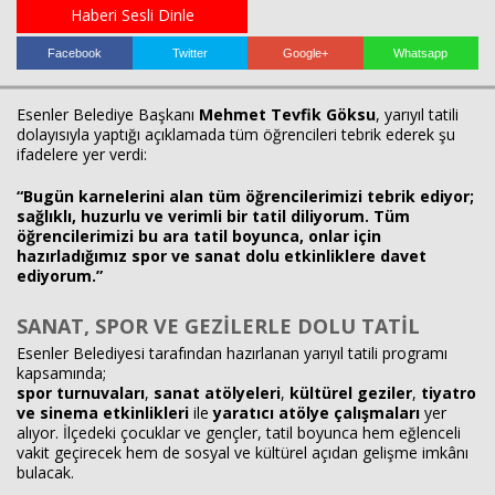
Haberi Sesli Dinle
Facebook
Twitter
Google+
Whatsapp
Esenler Belediye Başkanı
Mehmet Tevfik Göksu
, yarıyıl tatili
dolayısıyla yaptığı açıklamada tüm öğrencileri tebrik ederek şu
ifadelere yer verdi:
“Bugün karnelerini alan tüm öğrencilerimizi tebrik ediyor;
Haberin Doğru Adresi.
sağlıklı, huzurlu ve verimli bir tatil diliyorum. Tüm
öğrencilerimizi bu ara tatil boyunca, onlar için
hazırladığımız spor ve sanat dolu etkinliklere davet
ediyorum.”
SANAT, SPOR VE GEZİLERLE DOLU TATİL
Esenler Belediyesi tarafından hazırlanan yarıyıl tatili programı
kapsamında;
spor turnuvaları
,
sanat atölyeleri
,
kültürel geziler
,
tiyatro
ve sinema etkinlikleri
ile
yaratıcı atölye çalışmaları
yer
alıyor. İlçedeki çocuklar ve gençler, tatil boyunca hem eğlenceli
vakit geçirecek hem de sosyal ve kültürel açıdan gelişme imkânı
bulacak.