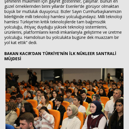
şehirlerin mukimleri için gayret gösterirler, çalışırlar. Bunun en
güzel örneklerinden birini yıllardır Esenler’de görüyor olmaktan
büyük bir mutluluk duyuyoruz. Bizler Sayın Cumhurbaşkanımızın
liderliğinde milli teknoloji hamlesi yolculuğundayız. Milli teknoloji
hamlesi Türkiye’nin kritik teknolojilerde tam bağımsızlık
yolculuğu, ihtiyaç duyduğu yüksek teknoloji sistemlerini,
ürünlerini, platformlarını kendi imkanlarıyla geliştirme ve üretme
yolculuğu. Hamdolsun bu yolculukta bugüne dek muazzam bir
yol kat ettik” dedi.
BAKAN KACIR’DAN TÜRKİYE’NİN İLK NÜKLEER SANTRALİ
MÜJDESİ