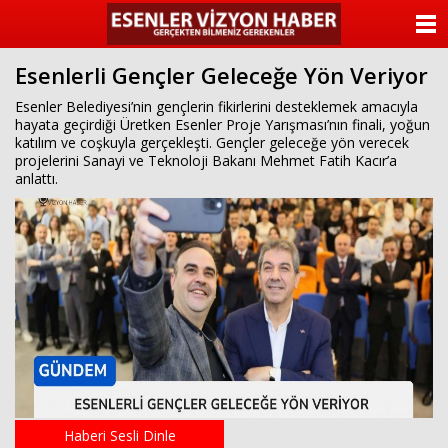
ANASAYFA
Esenlerli Gençler Geleceğe Yön Veriyor
KATEGORİLER
Esenler Belediyesi’nin gençlerin fikirlerini desteklemek amacıyla
hayata geçirdiği Üretken Esenler Proje Yarışması’nın finali, yoğun
YAZARLAR
katılım ve coşkuyla gerçekleşti. Gençler geleceğe yön verecek
projelerini Sanayi ve Teknoloji Bakanı Mehmet Fatih Kacır’a
ANKETLER
anlattı.
FOTO GALERİ
VİDEO GALERİ
KÜNYE
İLETİŞİM
Haberi Sesli Dinle