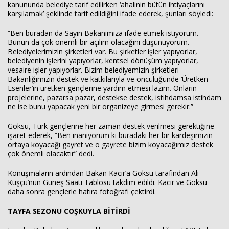
kanununda belediye tarif edilirken ‘ahalinin bütün ihtiyaçlarını
karşılamak’ şeklinde tarif edildiğini ifade ederek, şunları söyledi:
“Ben buradan da Sayın Bakanımıza ifade etmek istiyorum.
Bunun da çok önemli bir açılım olacağını düşünüyorum.
Belediyelerimizin şirketleri var. Bu şirketler işler yapıyorlar,
belediyenin işlerini yapıyorlar, kentsel dönüşüm yapıyorlar,
vesaire işler yapıyorlar. Bizim belediyemizin şirketleri
Bakanlığımızın destek ve katkılarıyla ve öncülüğünde ‘Üretken
Esenler’in üretken gençlerine yardım etmesi lazım. Onların
projelerine, pazarsa pazar, destekse destek, istihdamsa istihdam
ne ise bunu yapacak yeni bir organizeye girmesi gerekir.”
Göksu, Türk gençlerine her zaman destek verilmesi gerektiğine
işaret ederek, “Ben inanıyorum ki buradaki her bir kardeşimizin
ortaya koyacağı gayret ve o gayrete bizim koyacağımız destek
çok önemli olacaktır” dedi.
Konuşmaların ardından Bakan Kacır’a Göksu tarafından Ali
Kuşçu’nun Güneş Saati Tablosu takdim edildi. Kacır ve Göksu
daha sonra gençlerle hatıra fotoğrafı çektirdi.
TAYFA SEZONU COŞKUYLA BİTİRDİ