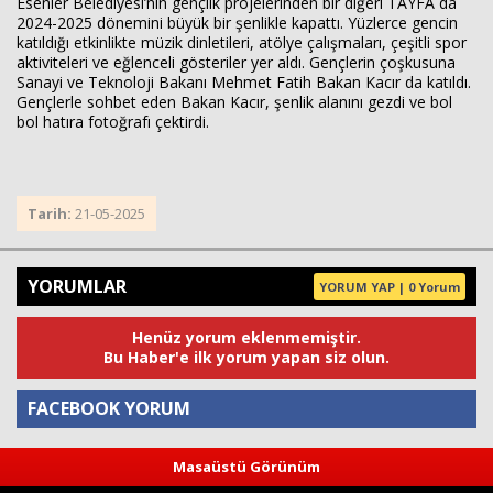
Esenler Belediyesi’nin gençlik projelerinden bir diğeri TAYFA da
2024-2025 dönemini büyük bir şenlikle kapattı. Yüzlerce gencin
katıldığı etkinlikte müzik dinletileri, atölye çalışmaları, çeşitli spor
aktiviteleri ve eğlenceli gösteriler yer aldı. Gençlerin çoşkusuna
Sanayi ve Teknoloji Bakanı Mehmet Fatih Bakan Kacır da katıldı.
Gençlerle sohbet eden Bakan Kacır, şenlik alanını gezdi ve bol
bol hatıra fotoğrafı çektirdi.
Tarih:
21-05-2025
YORUMLAR
YORUM YAP | 0 Yorum
Henüz yorum eklenmemiştir.
Bu Haber'e ilk yorum yapan siz olun.
FACEBOOK YORUM
Masaüstü Görünüm
Yorum