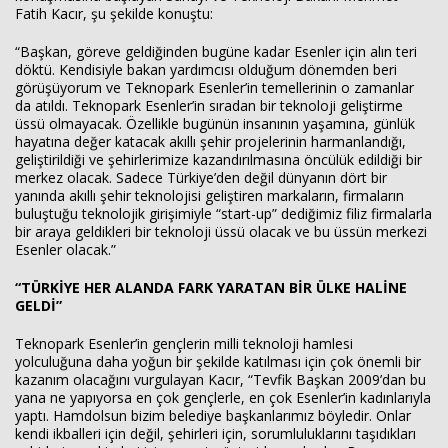
Fatih Kacır, şu şekilde konuştu:
“Başkan, göreve geldiğinden bugüne kadar Esenler için alın teri
döktü. Kendisiyle bakan yardımcısı olduğum dönemden beri
görüşüyorum ve Teknopark Esenler’in temellerinin o zamanlar
da atıldı. Teknopark Esenler’in sıradan bir teknoloji geliştirme
üssü olmayacak. Özellikle bugünün insanının yaşamına, günlük
hayatına değer katacak akıllı şehir projelerinin harmanlandığı,
geliştirildiği ve şehirlerimize kazandırılmasına öncülük edildiği bir
merkez olacak. Sadece Türkiye’den değil dünyanın dört bir
yanında akıllı şehir teknolojisi geliştiren markaların, firmaların
buluştuğu teknolojik girişimiyle “start-up” dediğimiz filiz firmalarla
bir araya geldikleri bir teknoloji üssü olacak ve bu üssün merkezi
Esenler olacak.”
“TÜRKİYE HER ALANDA FARK YARATAN BİR ÜLKE HALİNE
GELDİ”
Teknopark Esenler’in gençlerin milli teknoloji hamlesi
yolculuğuna daha yoğun bir şekilde katılması için çok önemli bir
kazanım olacağını vurgulayan Kacır, “Tevfik Başkan 2009’dan bu
yana ne yapıyorsa en çok gençlerle, en çok Esenler’in kadınlarıyla
yaptı. Hamdolsun bizim belediye başkanlarımız böyledir. Onlar
kendi ikballeri için değil, şehirleri için, sorumluluklarını taşıdıkları