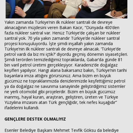
Yakın zamanda Türkiye’nin ilk nükleer santrali de devreye
alınacağının müjdesini veren Bakan Kacır, “Dünyada 400’den
fazla nükleer santral var. Henüz Türkiye’de çalışan bir nükleer
santral yok. 70 yıla yakın zamandır Türkiye’de nükleer santral
projesi konuşuluyordu. İşte şimdi inşallah yakın zamanda
Türkiye’nin ilk nükleer santrali de devreye alınacak. ‘Türkiye’de
petrol vardı da biz mi içtik?’ diyordu geçmiş dönemin siyasetçileri.
Şimdi terörden temizlediğimiz topraklarda, Gabar’da günde 81
bin varil petrol üretimi gerçekleşiyor. Karadeniz’de doğalgaz
keşifleri yapılıyor. Hangi alana bakarsanız bakın, Türkiye’nin tarihi
başarılara imza attığını görürsünüz. Ama bizim en büyük
gücümüz ne topraklarımızda denizlerimizde keşfettiğimiz petrol
ya da doğalgaz ne savunma sanayiinde geliştirdiğimiz sistemler
ne yerli otomobil gibi projelerdir. Bizim en büyük gücümüz
inanmış, hayal kuran, araştıran, geliştiren, üreten ve Türkiye
Yüzyılına imzasını atan Türk gençliğidir, tek nefes kuşağıdır”
ifadelerini kullandı.
GENÇLERE DESTEK OLMALIYIZ
Esenler Belediye Başkanı Mehmet Tevfik Göksu da belediye