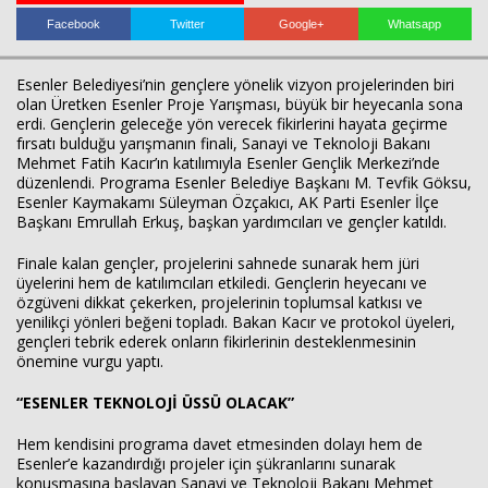
Facebook
Twitter
Google+
Whatsapp
Esenler Belediyesi’nin gençlere yönelik vizyon projelerinden biri
olan Üretken Esenler Proje Yarışması, büyük bir heyecanla sona
erdi. Gençlerin geleceğe yön verecek fikirlerini hayata geçirme
fırsatı bulduğu yarışmanın finali, Sanayi ve Teknoloji Bakanı
Mehmet Fatih Kacır’ın katılımıyla Esenler Gençlik Merkezi’nde
düzenlendi. Programa Esenler Belediye Başkanı M. Tevfik Göksu,
Esenler Kaymakamı Süleyman Özçakıcı, AK Parti Esenler İlçe
Haberin Doğru Adresi.
Başkanı Emrullah Erkuş, başkan yardımcıları ve gençler katıldı.
Finale kalan gençler, projelerini sahnede sunarak hem jüri
üyelerini hem de katılımcıları etkiledi. Gençlerin heyecanı ve
özgüveni dikkat çekerken, projelerinin toplumsal katkısı ve
yenilikçi yönleri beğeni topladı. Bakan Kacır ve protokol üyeleri,
gençleri tebrik ederek onların fikirlerinin desteklenmesinin
önemine vurgu yaptı.
“ESENLER TEKNOLOJİ ÜSSÜ OLACAK”
Hem kendisini programa davet etmesinden dolayı hem de
Esenler’e kazandırdığı projeler için şükranlarını sunarak
konuşmasına başlayan Sanayi ve Teknoloji Bakanı Mehmet