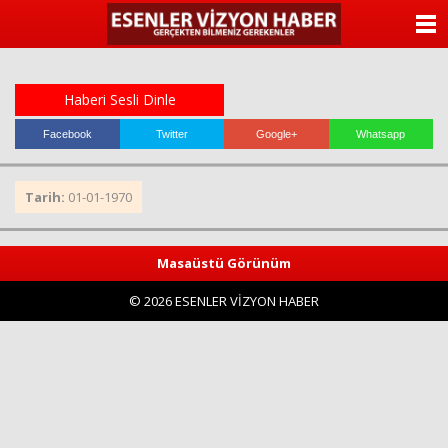
ANASAYFA
KATEGORİLER
Haberi Sesli Dinle
YAZARLAR
Facebook
Twitter
Google+
Whatsapp
ANKETLER
Tarih:
01-01-1970
FOTO GALERİ
Masaüstü Görünüm
VİDEO GALERİ
© 2026 ESENLER VİZYON HABER
KÜNYE
İLETİŞİM