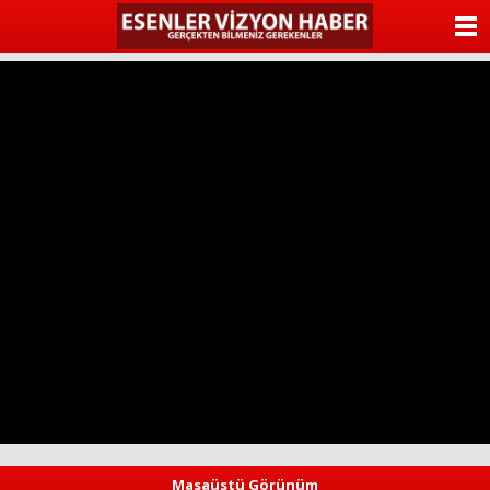
ANASAYFA
KATEGORİLER
YAZARLAR
ANKETLER
FOTO GALERİ
VİDEO GALERİ
KÜNYE
İLETİŞİM
Masaüstü Görünüm