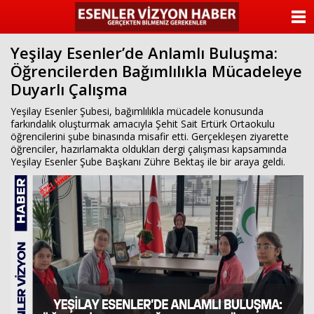
ANASAYFA
Yeşilay Esenler’de Anlamlı Buluşma:
KATEGORİLER
Öğrencilerden Bağımlılıkla Mücadeleye
Duyarlı Çalışma
YAZARLAR
Yeşilay Esenler Şubesi, bağımlılıkla mücadele konusunda
ANKETLER
farkındalık oluşturmak amacıyla Şehit Sait Ertürk Ortaokulu
öğrencilerini şube binasında misafir etti. Gerçekleşen ziyarette
öğrenciler, hazırlamakta oldukları dergi çalışması kapsamında
FOTO GALERİ
Yeşilay Esenler Şube Başkanı Zühre Bektaş ile bir araya geldi.
VİDEO GALERİ
KÜNYE
İLETİŞİM