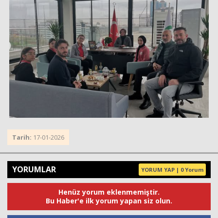
Tarih:
17-01-2026
YORUMLAR
YORUM YAP | 0 Yorum
Henüz yorum eklenmemiştir.
Bu Haber'e ilk yorum yapan siz olun.