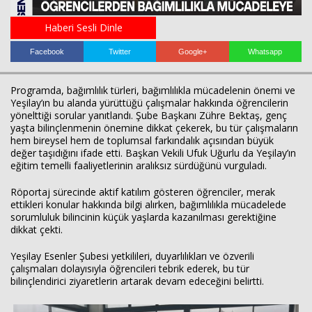
Haberi Sesli Dinle
Facebook
Twitter
Google+
Whatsapp
Programda, bağımlılık türleri, bağımlılıkla mücadelenin önemi ve
Yeşilay’ın bu alanda yürüttüğü çalışmalar hakkında öğrencilerin
yönelttiği sorular yanıtlandı. Şube Başkanı Zühre Bektaş, genç
yaşta bilinçlenmenin önemine dikkat çekerek, bu tür çalışmaların
Haberin Doğru Adresi.
hem bireysel hem de toplumsal farkındalık açısından büyük
değer taşıdığını ifade etti. Başkan Vekili Ufuk Uğurlu da Yeşilay’ın
eğitim temelli faaliyetlerinin aralıksız sürdüğünü vurguladı.
Röportaj sürecinde aktif katılım gösteren öğrenciler, merak
ettikleri konular hakkında bilgi alırken, bağımlılıkla mücadelede
sorumluluk bilincinin küçük yaşlarda kazanılması gerektiğine
dikkat çekti.
Yeşilay Esenler Şubesi yetkilileri, duyarlılıkları ve özverili
çalışmaları dolayısıyla öğrencileri tebrik ederek, bu tür
bilinçlendirici ziyaretlerin artarak devam edeceğini belirtti.