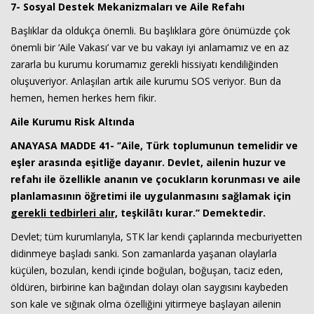
7- Sosyal Destek Mekanizmaları ve Aile Refahı
Başlıklar da oldukça önemli. Bu başlıklara göre önümüzde çok
önemli bir ‘Aile Vakası’ var ve bu vakayı iyi anlamamız ve en az
zararla bu kurumu korumamız gerekli hissiyatı kendiliğinden
oluşuveriyor. Anlaşılan artık aile kurumu SOS veriyor. Bun da
hemen, hemen herkes hem fikir.
Aile Kurumu Risk Altında
ANAYASA MADDE 41
- ‘’Aile, Türk toplumunun temelidir ve
eşler arasında eşitliğe dayanır. Devlet, ailenin huzur ve
refahı ile özellikle ananın ve çocukların korunması ve aile
planlamasının öğretimi ile uygulanmasını sağlamak için
gerekli tedbirleri alır,
teşkilâtı kurar.’’ Demektedir.
Devlet; tüm kurumlarıyla, STK lar kendi çaplarında mecburiyetten
didinmeye başladı sanki. Son zamanlarda yaşanan olaylarla
küçülen, bozulan, kendi içinde boğulan, boğuşan, taciz eden,
öldüren, birbirine kan bağından dolayı olan saygısını kaybeden
son kale ve sığınak olma özelliğini yitirmeye başlayan ailenin