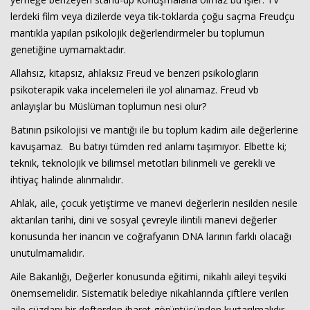
lerdeki film veya dizilerde veya tik-toklarda çoğu saçma Freudçu
mantıkla yapılan psikolojik değerlendirmeler bu toplumun
genetiğine uymamaktadır.
Allahsız, kitapsız, ahlaksız Freud ve benzeri psikologların
psikoterapik vaka incelemeleri ile yol alınamaz. Freud vb
anlayışlar bu Müslüman toplumun nesi olur?
Batının psikolojisi ve mantığı ile bu toplum kadim aile değerlerine
kavuşamaz. Bu batıyı tümden red anlamı taşımıyor. Elbette ki;
teknik, teknolojik ve bilimsel metotları bilinmeli ve gerekli ve
ihtiyaç halinde alınmalıdır.
Ahlak, aile, çocuk yetiştirme ve manevi değerlerin nesilden nesile
aktarılan tarihi, dini ve sosyal çevreyle ilintili manevi değerler
konusunda her inancın ve coğrafyanın DNA larının farklı olacağı
unutulmamalıdır.
Aile Bakanlığı, Değerler konusunda eğitimi, nikahlı aileyi teşviki
önemsemelidir. Sistematik belediye nikahlarında çiftlere verilen
aile cüzdanı bir defterden ibaret görüntüsünden kurtarılmalıdır.