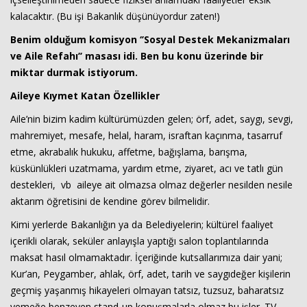
kalacaktır. (Bu işi Bakanlık düşünüyordur zaten!)
Benim olduğum komisyon ‘’Sosyal Destek Mekanizmaları
ve Aile Refahı’’ masası idi. Ben bu konu üzerinde bir
miktar durmak istiyorum.
Aileye Kıymet Katan Özellikler
Aile’nin bizim kadim kültürümüzden gelen; örf, adet, saygı, sevgi,
mahremiyet, mesafe, helal, haram, israftan kaçınma, tasarruf
etme, akrabalık hukuku, affetme, bağışlama, barışma,
küskünlükleri uzatmama, yardım etme, ziyaret, acı ve tatlı gün
destekleri, vb aileye ait olmazsa olmaz değerler nesilden nesile
aktarım öğretisini de kendine görev bilmelidir.
Kimi yerlerde Bakanlığın ya da Belediyelerin; kültürel faaliyet
içerikli olarak, seküler anlayışla yaptığı salon toplantılarında
maksat hasıl olmamaktadır. İçeriğinde kutsallarımıza dair yani;
Kur’an, Peygamber, ahlak, örf, adet, tarih ve saygıdeğer kişilerin
geçmiş yaşanmış hikayeleri olmayan tatsız, tuzsuz, baharatsız
yemeğe benzeyen stand-up konuşmalarla olmaz bu işler. TV