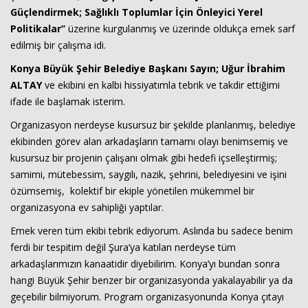
Güçlendirmek; Sağlıklı Toplumlar İçin Önleyici Yerel
Politikalar’’
üzerine kurgulanmış ve üzerinde oldukça emek sarf
edilmiş bir çalışma idi.
Konya Büyük Şehir Belediye Başkanı Sayın; Uğur İbrahim
ALTAY
ve ekibini en kalbi hissiyatımla tebrik ve takdir ettiğimi
ifade ile başlamak isterim.
Organizasyon nerdeyse kusursuz bir şekilde planlanmış, belediye
Haberin Doğru Adresi.
ekibinden görev alan arkadaşların tamamı olayı benimsemiş ve
kusursuz bir projenin çalışanı olmak gibi hedefi içselleştirmiş;
samimi, mütebessim, saygılı, nazik, şehrini, belediyesini ve işini
özümsemiş, kolektif bir ekiple yönetilen mükemmel bir
organizasyona ev sahipliği yaptılar.
Emek veren tüm ekibi tebrik ediyorum. Aslında bu sadece benim
ferdi bir tespitim değil Şura’ya katılan nerdeyse tüm
arkadaşlarımızın kanaatidir diyebilirim. Konya’yı bundan sonra
hangi Büyük Şehir benzer bir organizasyonda yakalayabilir ya da
geçebilir bilmiyorum. Program organizasyonunda Konya çıtayı