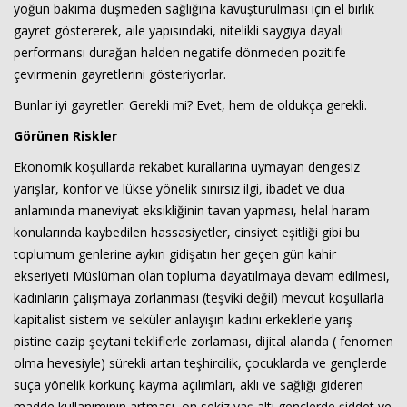
yoğun bakıma düşmeden sağlığına kavuşturulması için el birlik
gayret göstererek, aile yapısındaki, nitelikli saygıya dayalı
performansı durağan halden negatife dönmeden pozitife
çevirmenin gayretlerini gösteriyorlar.
Bunlar iyi gayretler. Gerekli mi? Evet, hem de oldukça gerekli.
Görünen Riskler
Ekonomik koşullarda rekabet kurallarına uymayan dengesiz
yarışlar, konfor ve lükse yönelik sınırsız ilgi, ibadet ve dua
anlamında maneviyat eksikliğinin tavan yapması, helal haram
konularında kaybedilen hassasiyetler, cinsiyet eşitliği gibi bu
toplumum genlerine aykırı gidişatın her geçen gün kahir
ekseriyeti Müslüman olan topluma dayatılmaya devam edilmesi,
kadınların çalışmaya zorlanması (teşviki değil) mevcut koşullarla
kapitalist sistem ve seküler anlayışın kadını erkeklerle yarış
pistine cazip şeytani tekliflerle zorlaması, dijital alanda ( fenomen
olma hevesiyle) sürekli artan teşhircilik, çocuklarda ve gençlerde
suça yönelik korkunç kayma açılımları, aklı ve sağlığı gideren
madde kullanımının artması, on sekiz yaş altı gençlerde şiddet ve