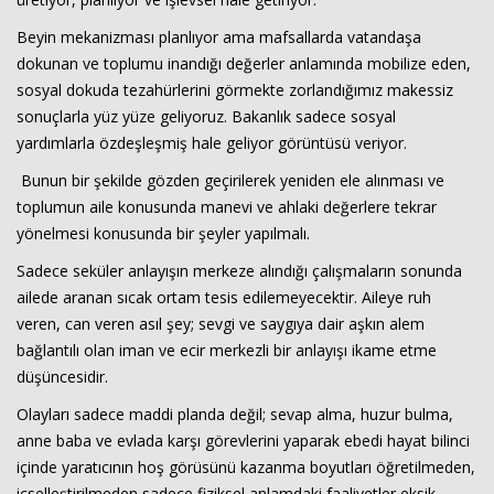
Beyin mekanizması planlıyor ama mafsallarda vatandaşa
dokunan ve toplumu inandığı değerler anlamında mobilize eden,
sosyal dokuda tezahürlerini görmekte zorlandığımız makessiz
sonuçlarla yüz yüze geliyoruz. Bakanlık sadece sosyal
yardımlarla özdeşleşmiş hale geliyor görüntüsü veriyor.
Bunun bir şekilde gözden geçirilerek yeniden ele alınması ve
toplumun aile konusunda manevi ve ahlaki değerlere tekrar
yönelmesi konusunda bir şeyler yapılmalı.
Sadece seküler anlayışın merkeze alındığı çalışmaların sonunda
ailede aranan sıcak ortam tesis edilemeyecektir. Aileye ruh
veren, can veren asıl şey; sevgi ve saygıya dair aşkın alem
bağlantılı olan iman ve ecir merkezli bir anlayışı ikame etme
düşüncesidir.
Olayları sadece maddi planda değil; sevap alma, huzur bulma,
anne baba ve evlada karşı görevlerini yaparak ebedi hayat bilinci
içinde yaratıcının hoş görüsünü kazanma boyutları öğretilmeden,
içselleştirilmeden sadece fiziksel anlamdaki faaliyetler eksik