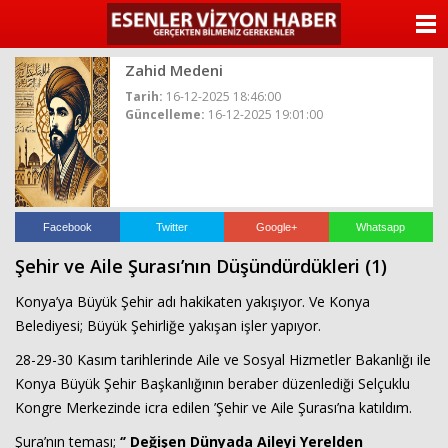
ANASAYFA
Zahid Medeni
KATEGORİLER
Tarih:
16-12-2025 18:46:00
Güncelleme:
16-12-2025 19:01:00
YAZARLAR
ANKETLER
FOTO GALERİ
Facebook
Twitter
Google+
Whatsapp
Şehir ve Aile Şurası’nın Düşündürdükleri (1)
VİDEO GALERİ
Konya’ya Büyük Şehir adı hakikaten yakışıyor. Ve Konya
KÜNYE
Belediyesi; Büyük Şehirliğe yakışan işler yapıyor.
28-29-30 Kasım tarihlerinde Aile ve Sosyal Hizmetler Bakanlığı ile
İLETİŞİM
Konya Büyük Şehir Başkanlığının beraber düzenlediği Selçuklu
Kongre Merkezinde icra edilen ’Şehir ve Aile Şurası’na katıldım.
Şura’nın teması;
‘’ Değişen Dünyada Aileyi Yerelden