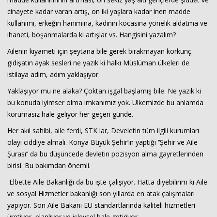
cinayete kadar varan artış, on iki yaşlara kadar inen madde
kullanımı, erkeğin hanımına, kadının kocasına yönelik aldatma ve
ihaneti, boşanmalarda ki artışlar vs. Hangisini yazalım?
Ailenin kıyameti için şeytana bile gerek bırakmayan korkunç
gidişatın ayak sesleri ne yazık ki halkı Müslüman ülkeleri de
istilaya adım, adım yaklaşıyor.
Yaklaşıyor mu ne alaka? Çoktan işgal başlamış bile. Ne yazık ki
bu konuda iyimser olma imkanımız yok. Ülkemizde bu anlamda
korumasız hale geliyor her geçen günde.
Her akıl sahibi, aile ferdi, STK lar, Develetin tüm ilgili kurumları
olayı ciddiye almalı. Konya Büyük Şehir’in yaptığı ‘’Şehir ve Aile
Şurası’’ da bu düşüncede devletin pozisyon alma gayretlerinden
birisi. Bu bakımdan önemli.
Elbette Aile Bakanlığı da bu işte çalışıyor. Hatta diyebilirim ki Aile
ve sosyal Hizmetler bakanlığı son yıllarda en atak çalışmaları
yapıyor. Son Aile Bakanı EU standartlarında kaliteli hizmetleri
üretiyor, planlıyor ve işlevsel hale getiriyor.