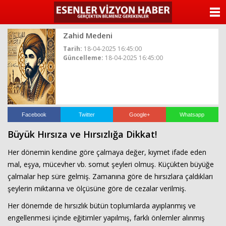
ANASAYFA
Zahid Medeni
KATEGORİLER
Tarih:
18-04-2025 16:45:00
Güncelleme:
18-04-2025 16:45:00
YAZARLAR
ANKETLER
FOTO GALERİ
Facebook
Twitter
Google+
Whatsapp
Büyük Hırsıza ve Hırsızlığa Dikkat!
VİDEO GALERİ
Her dönemin kendine göre çalmaya değer, kıymet ifade eden
KÜNYE
mal, eşya, mücevher vb. somut şeyleri olmuş. Küçükten büyüğe
çalmalar hep süre gelmiş. Zamanına göre de hırsızlara çaldıkları
İLETİŞİM
şeylerin miktarına ve ölçüsüne göre de cezalar verilmiş.
Her dönemde de hırsızlık bütün toplumlarda ayıplanmış ve
engellenmesi içinde eğitimler yapılmış, farklı önlemler alınmış