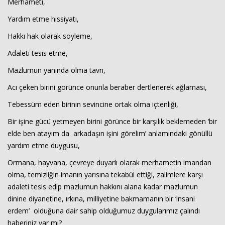
Merhameti,
Yardım etme hissiyatı,
Hakkı hak olarak söyleme,
Adaleti tesis etme,
Mazlumun yanında olma tavrı,
Acı çeken birini görünce onunla beraber dertlenerek ağlaması,
Tebessüm eden birinin sevincine ortak olma içtenliği,
Bir işine gücü yetmeyen birini görünce bir karşılık beklemeden ‘bir
elde ben atayım da arkadaşın işini görelim’ anlamındaki gönüllü
yardım etme duygusu,
Ormana, hayvana, çevreye duyarlı olarak merhametin imandan
olma, temizliğin imanın yarısına tekabül ettiği, zalimlere karşı
adaleti tesis edip mazlumun hakkını alana kadar mazlumun
dinine diyanetine, ırkına, milliyetine bakmamanın bir ‘insani
erdem’ olduğuna dair sahip olduğumuz duygularımız çalındı
haberiniz var mı?