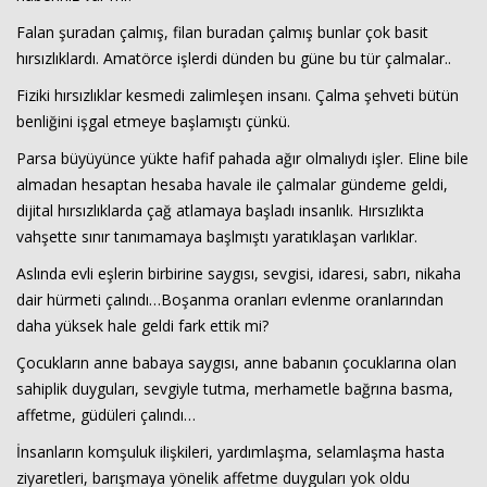
Falan şuradan çalmış, filan buradan çalmış bunlar çok basit
hırsızlıklardı. Amatörce işlerdi dünden bu güne bu tür çalmalar..
Fiziki hırsızlıklar kesmedi zalimleşen insanı. Çalma şehveti bütün
benliğini işgal etmeye başlamıştı çünkü.
Parsa büyüyünce yükte hafif pahada ağır olmalıydı işler. Eline bile
almadan hesaptan hesaba havale ile çalmalar gündeme geldi,
dijital hırsızlıklarda çağ atlamaya başladı insanlık. Hırsızlıkta
vahşette sınır tanımamaya başlmıştı yaratıklaşan varlıklar.
Aslında evli eşlerin birbirine saygısı, sevgisi, idaresi, sabrı, nikaha
dair hürmeti çalındı…Boşanma oranları evlenme oranlarından
daha yüksek hale geldi fark ettik mi?
Çocukların anne babaya saygısı, anne babanın çocuklarına olan
sahiplik duyguları, sevgiyle tutma, merhametle bağrına basma,
affetme, güdüleri çalındı…
İnsanların komşuluk ilişkileri, yardımlaşma, selamlaşma hasta
ziyaretleri, barışmaya yönelik affetme duyguları yok oldu