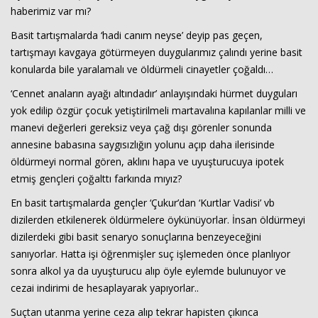
haberimiz var mı?
Basit tartışmalarda ‘hadi canım neyse’ deyip pas geçen,
tartışmayı kavgaya götürmeyen duygularımız çalındı yerine basit
konularda bile yaralamalı ve öldürmeli cinayetler çoğaldı…
‘Cennet anaların ayağı altındadır’ anlayışındaki hürmet duyguları
yok edilip özgür çocuk yetiştirilmeli martavalına kapılanlar milli ve
manevi değerleri gereksiz veya çağ dışı görenler sonunda
annesine babasına saygısızlığın yolunu açıp daha ilerisinde
öldürmeyi normal gören, aklını hapa ve uyuşturucuya ipotek
etmiş gençleri çoğalttı farkında mıyız?
En basit tartışmalarda gençler ‘Çukur’dan ‘Kurtlar Vadisi’ vb
dizilerden etkilenerek öldürmelere öykünüyorlar. İnsan öldürmeyi
dizilerdeki gibi basit senaryo sonuçlarına benzeyeceğini
sanıyorlar. Hatta işi öğrenmişler suç işlemeden önce planlıyor
sonra alkol ya da uyuşturucu alıp öyle eylemde bulunuyor ve
cezai indirimi de hesaplayarak yapıyorlar..
Suçtan utanma yerine ceza alıp tekrar hapisten çıkınca