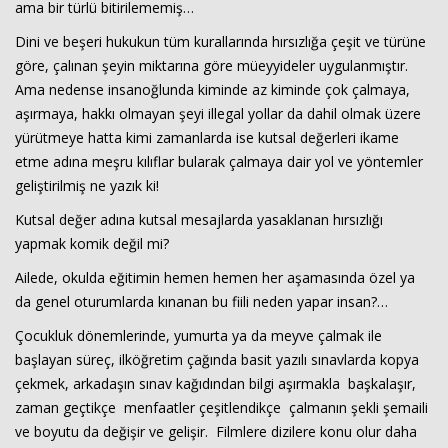
ama bir türlü bitirilememiş…
Dini ve beşeri hukukun tüm kurallarında hırsızlığa çeşit ve türüne
göre, çalınan şeyin miktarına göre müeyyideler uygulanmıştır.
Ama nedense insanoğlunda kiminde az kiminde çok çalmaya,
aşırmaya, hakkı olmayan şeyi illegal yollar da dahil olmak üzere
yürütmeye hatta kimi zamanlarda ise kutsal değerleri ikame
etme adına meşru kılıflar bularak çalmaya dair yol ve yöntemler
geliştirilmiş ne yazık ki!
Haberin Doğru Adresi.
Kutsal değer adına kutsal mesajlarda yasaklanan hırsızlığı
yapmak komik değil mi?
Ailede, okulda eğitimin hemen hemen her aşamasında özel ya
da genel oturumlarda kınanan bu fiili neden yapar insan?…
Çocukluk dönemlerinde, yumurta ya da meyve çalmak ile
başlayan süreç, ilköğretim çağında basit yazılı sınavlarda kopya
çekmek, arkadaşın sınav kağıdından bilgi aşırmakla başkalaşır,
zaman geçtikçe menfaatler çeşitlendikçe çalmanın şekli şemaili
ve boyutu da değişir ve gelişir. Filmlere dizilere konu olur daha