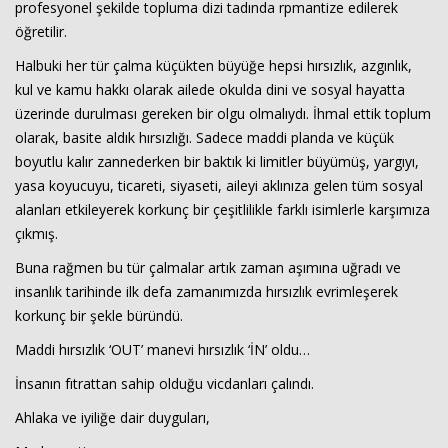
profesyonel şekilde topluma dizi tadında rpmantize edilerek
öğretilir.
Halbuki her tür çalma küçükten büyüğe hepsi hırsızlık, azgınlık,
kul ve kamu hakkı olarak ailede okulda dini ve sosyal hayatta
üzerinde durulması gereken bir olgu olmalıydı. İhmal ettik toplum
olarak, basite aldık hırsızlığı. Sadece maddi planda ve küçük
boyutlu kalır zannederken bir baktık ki limitler büyümüş, yargıyı,
yasa koyucuyu, ticareti, siyaseti, aileyi aklınıza gelen tüm sosyal
alanları etkileyerek korkunç bir çeşitlilikle farklı isimlerle karşımıza
çıkmış.
Buna rağmen bu tür çalmalar artık zaman aşımına uğradı ve
insanlık tarihinde ilk defa zamanımızda hırsızlık evrimleşerek
korkunç bir şekle büründü.
Maddi hırsızlık ‘OUT’ manevi hırsızlık ‘İN’ oldu…
İnsanın fıtrattan sahip olduğu vicdanları çalındı.
Ahlaka ve iyiliğe dair duyguları,