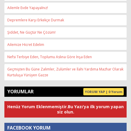
Ailemle Evde Yapayalnız!
Depremlere Karşı Erkekçe Durmak
Şiddet, Ne Güçtür Ne Çözüm!
Ailemize Hicret Edelim
Nefsi Terbiye Eden, Toplumu Aslına Göre İnşa Eden
Geçmişten Bu Güne Zalimler, Zulümler ve İlahi Yardıma Mazhar Olarak
Kurtuluşa Yürüyen Gazze
YORUMLAR
YORUM YAP | 0 Yorum
Henüz Yorum Eklenmemiştir.Bu Yazı'ya ilk yorum yapan
siz olun.
FACEBOOK YORUM