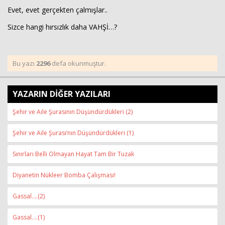
Evet, evet gerçekten çalmışlar..
Sizce hangi hırsızlık daha VAHŞİ…?
Bu yazı
2296
defa okunmuştur.
YAZARIN DİĞER YAZILARI
Şehir ve Aile Şurasının Düşündürdükleri (2)
Şehir ve Aile Şurası’nın Düşündürdükleri (1)
Sınırları Belli Olmayan Hayat Tam Bir Tuzak
Diyanetin Nükleer Bomba Çalışması!
Gassal….(2)
Gassal….(1)