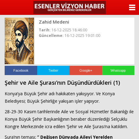
ANASAYFA
Zahid Medeni
KATEGORİLER
Tarih:
16-12-2025 18:46:00
Güncelleme:
16-12-2025 19:01:00
YAZARLAR
ANKETLER
FOTO GALERİ
Facebook
Twitter
Google+
Whatsapp
Şehir ve Aile Şurası’nın Düşündürdükleri (1)
VİDEO GALERİ
Konya’ya Büyük Şehir adı hakikaten yakışıyor. Ve Konya
KÜNYE
Belediyesi; Büyük Şehirliğe yakışan işler yapıyor.
28-29-30 Kasım tarihlerinde Aile ve Sosyal Hizmetler Bakanlığı ile
İLETİŞİM
Konya Büyük Şehir Başkanlığının beraber düzenlediği Selçuklu
Kongre Merkezinde icra edilen ’Şehir ve Aile Şurası’na katıldım.
Şura’nın teması;
‘’ Değişen Dünyada Aileyi Yerelden