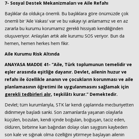
7- Sosyal Destek Mekanizmaları ve Aile Refahı
Başlıklar da oldukça önemli. Bu başlıklara göre önümüzde çok
önemli bir ‘Aile Vakası’ var ve bu vakayı iyi anlamamız ve en az
zararla bu kurumu korumamız gerekli hissiyatı kendiliğinden
oluşuveriyor. Anlaşılan artık aile kurumu SOS veriyor. Bun da
hemen, hemen herkes hem fikir.
Aile Kurumu Risk Altında
ANAYASA MADDE 41
- ‘’Aile, Türk toplumunun temelidir ve
eşler arasında eşitliğe dayanır. Devlet, ailenin huzur ve
refahı ile özellikle ananın ve çocukların korunması ve aile
planlamasının öğretimi ile uygulanmasını sağlamak için
gerekli tedbirleri alır,
teşkilâtı kurar.’’ Demektedir.
Devlet; tüm kurumlarıyla, STK lar kendi çaplarında mecburiyetten
didinmeye başladı sanki. Son zamanlarda yaşanan olaylarla
küçülen, bozulan, kendi içinde boğulan, boğuşan, taciz eden,
öldüren, birbirine kan bağından dolayı olan saygısını kaybeden
son kale ve sığınak olma özelliğini yitirmeye başlayan ailenin