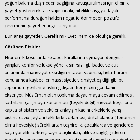
yoğun bakıma düşmeden sağlığına kavuşturulması için el birlik
gayret göstererek, aile yapısındaki, nitelikli saygıya dayalı
performansı durağan halden negatife dönmeden pozitife
çevirmenin gayretlerini gösteriyorlar.
Bunlar iyi gayretler. Gerekli mi? Evet, hem de oldukça gerekli.
Görünen Riskler
Ekonomik koşullarda rekabet kurallarına uymayan dengesiz
yarışlar, konfor ve lükse yönelik sınırsız ilgi, ibadet ve dua
anlamında maneviyat eksikliğinin tavan yapması, helal haram
konularında kaybedilen hassasiyetler, cinsiyet eşitliği gibi bu
toplumum genlerine aykırı gidişatın her geçen gün kahir
ekseriyeti Müslüman olan topluma dayatılmaya devam edilmesi,
kadınların çalışmaya zorlanması (teşviki değil) mevcut koşullarla
kapitalist sistem ve seküler anlayışın kadını erkeklerle yarış
pistine cazip şeytani tekliflerle zorlaması, dijital alanda ( fenomen
olma hevesiyle) sürekli artan teşhircilik, çocuklarda ve gençlerde
suça yönelik korkunç kayma açılımları, aklı ve sağlığı gideren
madde kullanımının artması, on sekiz yaş altı gençlerde şiddet ve