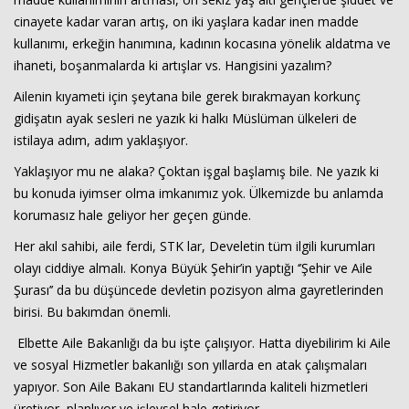
cinayete kadar varan artış, on iki yaşlara kadar inen madde
kullanımı, erkeğin hanımına, kadının kocasına yönelik aldatma ve
ihaneti, boşanmalarda ki artışlar vs. Hangisini yazalım?
Ailenin kıyameti için şeytana bile gerek bırakmayan korkunç
gidişatın ayak sesleri ne yazık ki halkı Müslüman ülkeleri de
istilaya adım, adım yaklaşıyor.
Yaklaşıyor mu ne alaka? Çoktan işgal başlamış bile. Ne yazık ki
bu konuda iyimser olma imkanımız yok. Ülkemizde bu anlamda
korumasız hale geliyor her geçen günde.
Her akıl sahibi, aile ferdi, STK lar, Develetin tüm ilgili kurumları
olayı ciddiye almalı. Konya Büyük Şehir’in yaptığı ‘’Şehir ve Aile
Şurası’’ da bu düşüncede devletin pozisyon alma gayretlerinden
birisi. Bu bakımdan önemli.
Elbette Aile Bakanlığı da bu işte çalışıyor. Hatta diyebilirim ki Aile
ve sosyal Hizmetler bakanlığı son yıllarda en atak çalışmaları
yapıyor. Son Aile Bakanı EU standartlarında kaliteli hizmetleri
üretiyor, planlıyor ve işlevsel hale getiriyor.