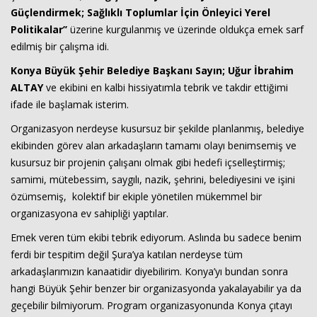
Güçlendirmek; Sağlıklı Toplumlar İçin Önleyici Yerel
Politikalar’’
üzerine kurgulanmış ve üzerinde oldukça emek sarf
edilmiş bir çalışma idi.
Konya Büyük Şehir Belediye Başkanı Sayın; Uğur İbrahim
ALTAY
ve ekibini en kalbi hissiyatımla tebrik ve takdir ettiğimi
ifade ile başlamak isterim.
Organizasyon nerdeyse kusursuz bir şekilde planlanmış, belediye
Haberin Doğru Adresi.
ekibinden görev alan arkadaşların tamamı olayı benimsemiş ve
kusursuz bir projenin çalışanı olmak gibi hedefi içselleştirmiş;
samimi, mütebessim, saygılı, nazik, şehrini, belediyesini ve işini
özümsemiş, kolektif bir ekiple yönetilen mükemmel bir
organizasyona ev sahipliği yaptılar.
Emek veren tüm ekibi tebrik ediyorum. Aslında bu sadece benim
ferdi bir tespitim değil Şura’ya katılan nerdeyse tüm
arkadaşlarımızın kanaatidir diyebilirim. Konya’yı bundan sonra
hangi Büyük Şehir benzer bir organizasyonda yakalayabilir ya da
geçebilir bilmiyorum. Program organizasyonunda Konya çıtayı