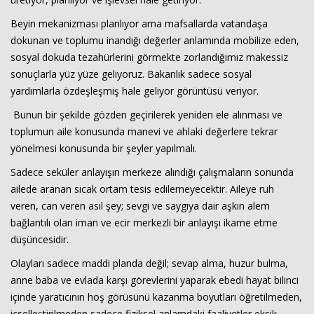
Beyin mekanizması planlıyor ama mafsallarda vatandaşa
dokunan ve toplumu inandığı değerler anlamında mobilize eden,
sosyal dokuda tezahürlerini görmekte zorlandığımız makessiz
sonuçlarla yüz yüze geliyoruz. Bakanlık sadece sosyal
yardımlarla özdeşleşmiş hale geliyor görüntüsü veriyor.
Bunun bir şekilde gözden geçirilerek yeniden ele alınması ve
toplumun aile konusunda manevi ve ahlaki değerlere tekrar
yönelmesi konusunda bir şeyler yapılmalı.
Sadece seküler anlayışın merkeze alındığı çalışmaların sonunda
ailede aranan sıcak ortam tesis edilemeyecektir. Aileye ruh
veren, can veren asıl şey; sevgi ve saygıya dair aşkın alem
bağlantılı olan iman ve ecir merkezli bir anlayışı ikame etme
düşüncesidir.
Olayları sadece maddi planda değil; sevap alma, huzur bulma,
anne baba ve evlada karşı görevlerini yaparak ebedi hayat bilinci
içinde yaratıcının hoş görüsünü kazanma boyutları öğretilmeden,
içselleştirilmeden sadece fiziksel anlamdaki faaliyetler eksik