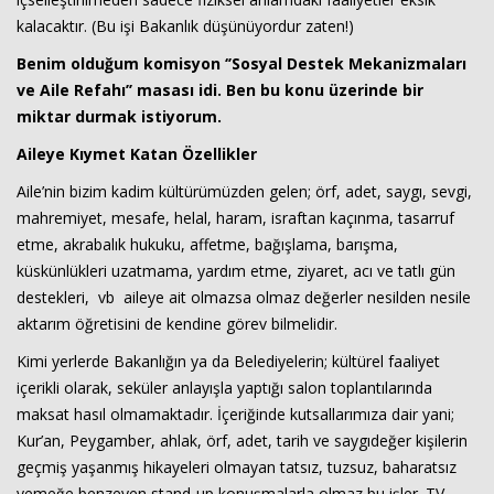
kalacaktır. (Bu işi Bakanlık düşünüyordur zaten!)
Benim olduğum komisyon ‘’Sosyal Destek Mekanizmaları
ve Aile Refahı’’ masası idi. Ben bu konu üzerinde bir
miktar durmak istiyorum.
Aileye Kıymet Katan Özellikler
Aile’nin bizim kadim kültürümüzden gelen; örf, adet, saygı, sevgi,
mahremiyet, mesafe, helal, haram, israftan kaçınma, tasarruf
etme, akrabalık hukuku, affetme, bağışlama, barışma,
küskünlükleri uzatmama, yardım etme, ziyaret, acı ve tatlı gün
destekleri, vb aileye ait olmazsa olmaz değerler nesilden nesile
aktarım öğretisini de kendine görev bilmelidir.
Kimi yerlerde Bakanlığın ya da Belediyelerin; kültürel faaliyet
içerikli olarak, seküler anlayışla yaptığı salon toplantılarında
maksat hasıl olmamaktadır. İçeriğinde kutsallarımıza dair yani;
Kur’an, Peygamber, ahlak, örf, adet, tarih ve saygıdeğer kişilerin
geçmiş yaşanmış hikayeleri olmayan tatsız, tuzsuz, baharatsız
yemeğe benzeyen stand-up konuşmalarla olmaz bu işler. TV