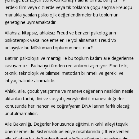
lerdeki film veya dizilerde veya tik-toklarda çoğu saçma Freudçu
mantıkla yapılan psikolojik değerlendirmeler bu toplumun
genetiğine uymamaktadır.
Allahsız, kitapsız, ahlaksız Freud ve benzeri psikologların
psikoterapik vaka incelemeleri ile yol alınamaz. Freud vb
anlayışlar bu Müslüman toplumun nesi olur?
Batının psikolojisi ve mantığı ile bu toplum kadim aile değerlerine
kavuşamaz. Bu batıyı tümden red anlamı taşımıyor. Elbette ki;
teknik, teknolojik ve bilimsel metotları bilinmeli ve gerekli ve
ihtiyaç halinde alınmalıdır.
Ahlak, aile, çocuk yetiştirme ve manevi değerlerin nesilden nesile
aktarılan tarihi, dini ve sosyal çevreyle ilintili manevi değerler
konusunda her inancın ve coğrafyanın DNA larının farklı olacağı
unutulmamalıdır.
Aile Bakanlığı, Değerler konusunda eğitimi, nikahlı aileyi teşviki
önemsemelidir. Sistematik belediye nikahlarında çiftlere verilen
aile cüzdanı bir defterden ibaret görüntüsünden kurtarılmalıdır.