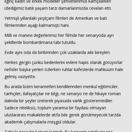
ilginç kadın ve erkek modeller şehvetlerimizi kamçılarken
izlediğimiz batılı yaşam tarzı damarlarımızda cevelan etti.
Yetmişli yıllardaki yeşilçam filmleri de Amerikan ve batı
filmlerinden aşağı kalmamıştı hani.
Milli ve manevi değerlerimiz her filmde her senaryoda ayrı
şekillerde bombardımana tabi tutuldu.
Evde aynı oda da biribirinden çok uzaklarda aile bireyleri.
Herkes gergin çünkü bedenlerini evlere hapis olarak görüyorlar
nefisler başka yerleri özlerken ruhlar kafeslerde mahkuüm hale
gelmiş vaziyette.
Bu arada bizim kerametleri kendilerinden menkul eğitimciler,
tarihçiler, ilahiyatçılar ne bilgi, ne senaryo ne de hikaye roman
dalında bir şeyler üreterek piyasada varlık gösteremediler.
Sadece niteliksiz, toplum yararına bir faydası olmayan
uluslararası makalelerde atıfa bile gerek görülmeyecek tarzda
akademik çalışmalarla meşgul oldular.
Tabii ki önce bir kariyer lazımdı. Bu kariyerin içinde insana,