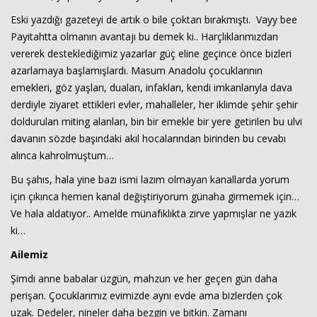
Eski yazdığı gazeteyi de artık o bile çoktan bırakmıştı. Vayy bee
Payitahtta olmanın avantajı bu demek ki.. Harçlıklarımızdan
vererek desteklediğimiz yazarlar güç eline geçince önce bizleri
azarlamaya başlamışlardı. Masum Anadolu çocuklarının
emekleri, göz yaşları, duaları, infakları, kendi imkanlarıyla dava
derdiyle ziyaret ettikleri evler, mahalleler, her iklimde şehir şehir
doldurulan miting alanları, bin bir emekle bir yere getirilen bu ulvi
davanın sözde başındaki akıl hocalarından birinden bu cevabı
alınca kahrolmuştum…
Bu şahıs, hala yine bazı ismi lazım olmayan kanallarda yorum
için çıkınca hemen kanal değiştiriyorum günaha girmemek için…
Ve hala aldatıyor.. Amelde münafıklıkta zirve yapmışlar ne yazık
ki…
Ailemiz
Şimdi anne babalar üzgün, mahzun ve her geçen gün daha
perişan. Çocuklarımız evimizde aynı evde ama bizlerden çok
uzak. Dedeler, nineler daha bezgin ve bitkin. Zamanı