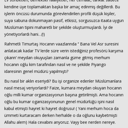
kendine üye toplamaktan başka bir amaç edinmiş değillerdi. Bu
işlerin öncüsü durumunda görevlendirilen profili düşük kişiler,
suya sabuna dokunmayan pasif, etkisiz, sorgusuzca itaata uygun
Müslüman tipini maharetli bir şekilde oluşturmuşlardı. İyi de
yönetiyorlardı hani…(!)
Rahmetli Timurtaş Hocanın vaazlarında ‘’ Bana Vel Asr suresini
anlatacak kadar TV lerde süre verin istediğiniz profesörü karşıma
çıkarın’ meydan okuyuşları zamanla güme gitmiş merhum
hocanın oğlu kim tarafından nasıl ve ne şekilde Piyango
idaresinin genel müdürü yapılmıştı?
Bu nasıl bir aklın eseriydi? Bu işi organize edenler Müslümanlara
nasıl mesaj veriyorlardı? Faize, kumara meydan okuyan hocanın
oğlu milli kumar organizasyonun başına getirilmişti. Ama hocanın
oğlu bu kumar oganizasyonunun genel müdürlüğü işini nasıl
kabul etmişti hayret ki hayret doğrusu! ( Yani merhum hoca da
ümmeti kurtaracam derken herhalde o da oğlunu kaybetmişti
Allahu alem) Hala cevabını arıyoruz. Vayy bee nerden nereye.