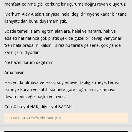
menfaat edinme gibi korkunç bir uçuruma doğru revan oluyoruz.
Merhum Alev Alatlı; ‘Her yasal helal değildir’ diyene kadar bir tane
ilahiyatçıdan bunu duyamamıştık.
Sözde temel İslami eğitim alanlara, helal ve haramı, hak ve
adaleti hatırlatınca çok pratik şekilde güzel bir cevap veriyorlar:
’Sen hala orada mı kaldın.. Biraz bu tarafa gelsene, çok geride
kalmışsın!’ diyorlar.
Ne hazin durum değil mi?
Ama hayır!
Hak yolda olmaya ve Hakkı söylemeye, tebliğ etmeye, temsil
etmeye Kur’an ve sahih sünnete göre doğruları açıklamaya
devam edeceğiz başka yolu yok.
Çünkü bu yol HAK, diğer yol BATAK!
Bu yazı
2169
defa okunmuştur.