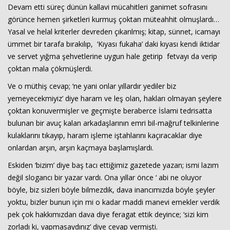
Devam etti süreç dünün kallavi mücahitleri ganimet sofrasını
görünce hemen şirketleri kurmuş çoktan müteahhit olmuşlardı…
Yasal ve helal kriterler devreden çıkarılmış; kitap, sünnet, icamayı
ümmet bir tarafa bırakılıp, ‘Kıyası fukaha’ daki kıyası kendi iktidar
ve servet yığma şehvetlerine uygun hale getirip fetvayı da verip
çoktan mala çökmüşlerdi.
Ve o müthiş cevap; ‘ne yani onlar yıllardır yediler biz
yemeyecekmiyiz’ diye haram ve leş olan, hakları olmayan şeylere
çoktan konuvermişler ve geçmişte beraberce İslami tedrisatta
bulunan bir avuç kalan arkadaşlarının emri bil-mağruf telkinlerine
kulaklarını tıkayıp, haram işleme iştahlarını kaçıracaklar diye
onlardan arşın, arşın kaçmaya başlamışlardı.
Eskiden ‘bizim’ diye baş tacı ettiğimiz gazetede yazan; ismi lazım
değil slogancı bir yazar vardı. Ona yıllar önce ‘ abi ne oluyor
böyle, biz sizleri böyle bilmezdik, dava inancımızda böyle şeyler
yoktu, bizler bunun için mi o kadar maddi manevi emekler verdik
pek çok hakkımızdan dava diye feragat ettik deyince; ‘sizi kim
zorladı ki, yapmasaydınız’ diye cevap vermişti.