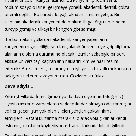
toplum sosyolojisine, gelişmeye yönelik akademik derinlik çokta
önemli değildi. Bu sürede bayağı akademik insan yetişti. Bir
kısmının akademik kariyerleri de malum illegal örgütün elinden
türeyip gitmiş ve ülkeyi bir kangren gibi sarmıştı.
Ha bu malum yollardan akademik kariyer yapanların
kariyerlerinin geçerliliği, soruları çalarak üniversiteye girip diploma
alanların diploma durumu ne olacak? Bunlar sebebiyle bir soru
eksikle üniversiteyi kaçıranların haklarını kim ve nasıl teslim
edecek? Bu zalimler için dümnya da işleyecek bir adli mekanizma
bekliyoruz ellerimiz koynumuzda. Gözlerimiz ufukta.
Dava adıyla …
Yetmişli yıllarda İnandığımız ( ya da dava diye inandırıldığımız)
siyasi akımlar o zamanlarda sadece iktidar olmaya odaklanmışlar
ve her geçen gün yok olan aileleri gençleri çoktan ihmal
etmişlerdi. Vatanı kurtarma meraklısı olarak yola çıkanlar kendi
eşlerini çocuklarını kaybediyorlardı ama farkında bile değillerdi.
Ev sohbetleri, derneksel faaliyetler, her cemaat, tarikat sadece