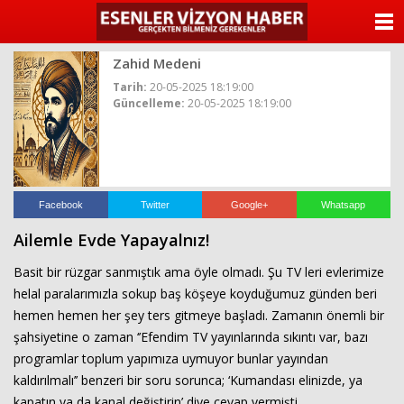
ANASAYFA
Zahid Medeni
KATEGORİLER
Tarih:
20-05-2025 18:19:00
Güncelleme:
20-05-2025 18:19:00
YAZARLAR
ANKETLER
FOTO GALERİ
Facebook
Twitter
Google+
Whatsapp
Ailemle Evde Yapayalnız!
VİDEO GALERİ
Basit bir rüzgar sanmıştık ama öyle olmadı. Şu TV leri evlerimize
KÜNYE
helal paralarımızla sokup baş köşeye koyduğumuz günden beri
hemen hemen her şey ters gitmeye başladı. Zamanın önemli bir
İLETİŞİM
şahsiyetine o zaman ‘’Efendim TV yayınlarında sıkıntı var, bazı
programlar toplum yapımıza uymuyor bunlar yayından
kaldırılmalı’’ benzeri bir soru sorunca; ‘Kumandası elinizde, ya
kapatın ya da kanal değiştirin’ diye cevap vermişti.