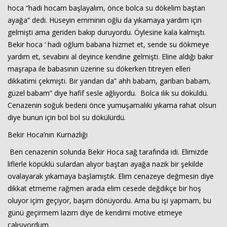
hoca “hadi hocam başlayalım, önce bolca su dökelim baştan
ayağa” dedi. Hüseyin emminin oğlu da yıkamaya yardım için
gelmişti ama geriden bakıp duruyordu. Öylesine kala kalmıştı.
Bekir hoca ‘ hadi oğlum babana hizmet et, sende su dökmeye
yardım et, sevabını al deyince kendine gelmişti. Eline aldığı bakır
maşrapa ile babasının üzerine su dökerken titreyen elleri
dikkatimi çekmişti. Bir yandan da” ahh babam, gariban babam,
güzel babam” diye hafif sesle ağlıyordu. Bolca ılık su döküldü.
Cenazenin soğuk bedeni önce yumuşamalıki yıkama rahat olsun
diye bunun için bol bol su dökülürdü.
Bekir Hoca’nın Kurnazlığı
Ben cenazenin solunda Bekir Hoca sağ tarafında idi. Elimizde
liflerle köpüklü sulardan alıyor baştan ayağa nazik bir şekilde
ovalayarak yıkamaya başlamıştık. Elim cenazeye değmesin diye
dikkat etmeme rağmen arada elim cesede değdikçe bir hoş
oluyor içim geçiyor, başım dönüyordu. Ama bu işi yapmam, bu
günü geçirmem lazım diye de kendimi motive etmeye
çalışıyordum.