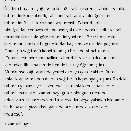
Üç defa baştan ayağa yıkadık sağa sola çevirerek, abdest verdik,
taharetini kontrol ettik, tabii ben sol tarafta olduğumdan
taharetini Bekir Hoca bana yaptırmıştı. Taharet sol elle
olduğundan cenazelerde de aynı yol üzere hareket edilir ve sol
taraftaki kişi usule göre taharetini yaptırırdı. Bekir hoca eski
kurtlardan kim bilir bugüne kadar kaç cenaze elinden geçmişti.
Onun için sağ tarafı kendi kapmıştı belki de bilinçli olarak.
Cenazelerin avret mahallinin tahareti biraz sıkıntılı olur kimi
zamanlar. İlk cenazemde ben de bir şey öğrenmiştim.
Mümkünse sağ tarafında yerimi almaya çalışacaktım. Bunu
anladıktan sonra ben de hep sağ tarafı kapmaya çalıştım. Soldaki
tahareti yapsın diye… Evet, evet zamanla kimi cenazelerde
taharet işinin kimi zaman bayağı zor olduğunu tecrübe
edecektim. Ehlince malumdur ki evlatları veya yakınları bile anne
ve babasının yıkanırken yanında bile durmak istemezler
maalesef.
Yıkama bitiyor