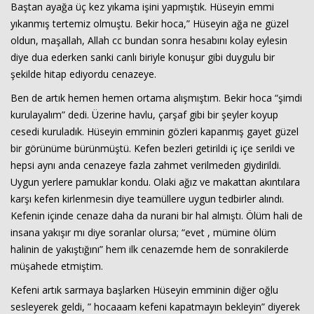
Baştan ayağa üç kez yıkama işini yapmıştık. Hüseyin emmi
yıkanmış tertemiz olmuştu. Bekir hoca,” Hüseyin ağa ne güzel
oldun, maşallah, Allah cc bundan sonra hesabını kolay eylesin
diye dua ederken sanki canlı biriyle konuşur gibi duygulu bir
şekilde hitap ediyordu cenazeye.
Ben de artık hemen hemen ortama alışmıştım. Bekir hoca “şimdi
kurulayalım” dedi. Üzerine havlu, çarşaf gibi bir şeyler koyup
cesedi kuruladık. Hüseyin emminin gözleri kapanmış gayet güzel
bir görünüme bürünmüştü. Kefen bezleri getirildi iç içe serildi ve
hepsi aynı anda cenazeye fazla zahmet verilmeden giydirildi.
Uygun yerlere pamuklar kondu. Olaki ağız ve makattan akıntılara
karşı kefen kirlenmesin diye teamüllere uygun tedbirler alındı.
Kefenin içinde cenaze daha da nurani bir hal almıştı. Ölüm hali de
insana yakışır mı diye soranlar olursa; “evet , mümine ölüm
halinin de yakıştığını” hem ilk cenazemde hem de sonrakilerde
müşahede etmiştim.
Kefeni artık sarmaya başlarken Hüseyin emminin diğer oğlu
sesleyerek geldi, ” hocaaam kefeni kapatmayın bekleyin” diyerek