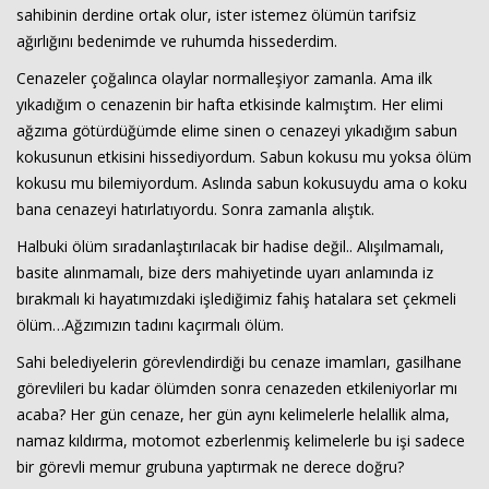
sahibinin derdine ortak olur, ister istemez ölümün tarifsiz
ağırlığını bedenimde ve ruhumda hissederdim.
Cenazeler çoğalınca olaylar normalleşiyor zamanla. Ama ilk
yıkadığım o cenazenin bir hafta etkisinde kalmıştım. Her elimi
ağzıma götürdüğümde elime sinen o cenazeyi yıkadığım sabun
kokusunun etkisini hissediyordum. Sabun kokusu mu yoksa ölüm
kokusu mu bilemiyordum. Aslında sabun kokusuydu ama o koku
bana cenazeyi hatırlatıyordu. Sonra zamanla alıştık.
Halbuki ölüm sıradanlaştırılacak bir hadise değil.. Alışılmamalı,
basite alınmamalı, bize ders mahiyetinde uyarı anlamında iz
bırakmalı ki hayatımızdaki işlediğimiz fahiş hatalara set çekmeli
ölüm…Ağzımızın tadını kaçırmalı ölüm.
Sahi belediyelerin görevlendirdiği bu cenaze imamları, gasilhane
görevlileri bu kadar ölümden sonra cenazeden etkileniyorlar mı
acaba? Her gün cenaze, her gün aynı kelimelerle helallik alma,
namaz kıldırma, motomot ezberlenmiş kelimelerle bu işi sadece
bir görevli memur grubuna yaptırmak ne derece doğru?