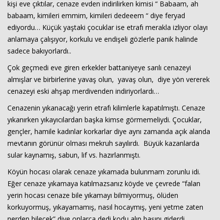
kişi eve çıktılar, cenaze evden indirilirken kimisi “ Babaam, ah
babaam, kimileri emmim, kimileri dedeeem “ diye feryad
ediyordu… Küçük yaştaki çocuklar ise etrafı merakla izliyor olayı
anlamaya çalışıyor, korkulu ve endişeli gözlerle panik halinde
sadece bakıyorlardı..
Çok geçmedi eve giren erkekler battaniyeye sarılı cenazeyi
almışlar ve birbirlerine yavaş olun, yavaş olun, diye yön vererek
cenazeyi eski ahşap merdivenden indiriyorlardı…
Haberin Doğru Adresi.
Cenazenin yıkanacağı yerin etrafı kilimlerle kapatılmıştı. Cenaze
yıkanırken yıkayıcılardan başka kimse görmemeliydi. Çocuklar,
gençler, hamile kadınlar korkarlar diye aynı zamanda açık alanda
mevtanın görünür olması mekruh sayılırdı. Büyük kazanlarda
sular kaynamış, sabun, lif vs. hazırlanmıştı.
Köyün hocası olarak cenaze yıkamada bulunmam zorunlu idi.
Eğer cenaze yıkamaya katılmazsanız köyde ve çevrede “falan
yerin hocası cenaze bile yıkamayı bilmiyormuş, ölüden
korkuyormuş, yıkayamamış, nasıl hocaymış, yeni yetme zaten
nerden bilecek” diye onlarca dedi kodu alıp başını giderdi.