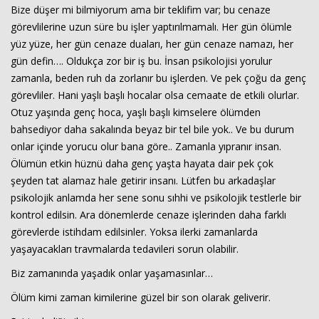
Bize düşer mi bilmiyorum ama bir teklifim var; bu cenaze
görevlilerine uzun süre bu işler yaptırılmamalı. Her gün ölümle
yüz yüze, her gün cenaze duaları, her gün cenaze namazı, her
gün defin…. Oldukça zor bir iş bu. İnsan psikolojisi yorulur
zamanla, beden ruh da zorlanır bu işlerden. Ve pek çoğu da genç
görevliler. Hani yaşlı başlı hocalar olsa cemaate de etkili olurlar.
Otuz yaşında genç hoca, yaşlı başlı kimselere ölümden
bahsediyor daha sakalında beyaz bir tel bile yok.. Ve bu durum
onlar içinde yorucu olur bana göre.. Zamanla yıpranır insan.
Ölümün etkin hüznü daha genç yaşta hayata dair pek çok
şeyden tat alamaz hale getirir insanı. Lütfen bu arkadaşlar
psikolojik anlamda her sene sonu sıhhi ve psikolojik testlerle bir
kontrol edilsin. Ara dönemlerde cenaze işlerinden daha farklı
görevlerde istihdam edilsinler. Yoksa ilerki zamanlarda
yaşayacakları travmalarda tedavileri sorun olabilir.
Biz zamanında yaşadık onlar yaşamasınlar…
Ölüm kimi zaman kimilerine güzel bir son olarak geliverir.