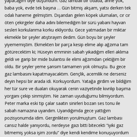
yapacağım diye düşündüm. Gaz lambalı bir odada, anne yok,
baba yok, evde tek başına … Gün bitmiş akşam, yatsı derken tek
odalı haneme gelmiştim. Dışarıdan gelen köpek ulumaları, cır cır
öten çekirgeler daha adını bilemediğim bir sürü yabani hayvan
sesleri korkularıma korku ekliyordu. Gece yatmadan bir miktar
ekmekle bir şeyler atıştırayım dedim. Gün boyu bir şeyler
yiyememiştim. Ekmekten bir parça kesip elime alıp ağzıma tam
götürecektim ki; Hüseyin emminin sabah yıkadığım elleri aklıma
geldi ve garip bir mide bulantısı ile elimi ağzımdan çektiğim bir
oldu. Bir şeyler yeme şansım tamamen yok olmuştu. Bu gece
gaz lambasını kapatmayacaktım. Gençlik, acemilik ne derseniz
deyin hepsi bir arada idi. Korkuyordum. Yatağa girdim ve bildiğim
her tür sure ve duaları okuyarak cenin vaziyetinde kıvrılıp başıma
yorganı çekip sinmiştim. Ne zaman uyuduğumu bilmiyordum.
Peter marka eski tip çalar saatin sinirleri bozan ses tonu ile
sabah namazına uyandım. Uyandığımda gece yattığım
pozisyonumda idim. Gerginlikten yorulmuştum. Gaz lambası
cansız halde yanıyordu, nerdeyse gazı bitti bitecekti “iyiki gaz
bitmemiş yoksa işim zordu” diye kendi kendime konuşuyordum