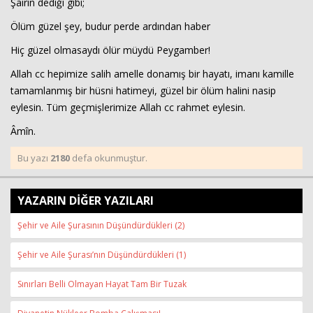
Şairin dediği gibi;
Ölüm güzel şey, budur perde ardından haber
Hiç güzel olmasaydı ölür müydü Peygamber!
Allah cc hepimize salih amelle donamış bir hayatı, imanı kamille
tamamlanmış bir hüsni hatimeyi, güzel bir ölüm halini nasip
eylesin. Tüm geçmişlerimize Allah cc rahmet eylesin.
Âmîn.
Bu yazı
2180
defa okunmuştur.
YAZARIN DİĞER YAZILARI
Şehir ve Aile Şurasının Düşündürdükleri (2)
Şehir ve Aile Şurası’nın Düşündürdükleri (1)
Sınırları Belli Olmayan Hayat Tam Bir Tuzak