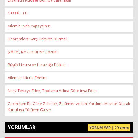
Diyanetin Nükleer Bomba Çalışması!
Gassal….(1)
Ailemle Evde Yapayalnız!
Depremlere Karşı Erkekçe Durmak
Şiddet, Ne Güçtür Ne Çözüm!
Büyük Hırsıza ve Hırsızlığa Dikkat!
Ailemize Hicret Edelim
Nefsi Terbiye Eden, Toplumu Aslına Göre İnşa Eden
Geçmişten Bu Güne Zalimler, Zulümler ve İlahi Yardıma Mazhar Olarak
Kurtuluşa Yürüyen Gazze
YORUMLAR
YORUM YAP | 0 Yorum