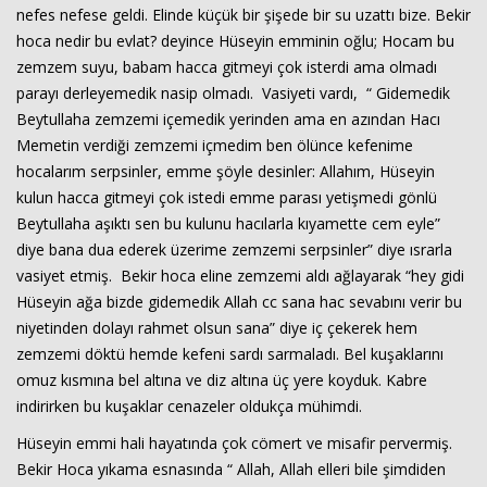
nefes nefese geldi. Elinde küçük bir şişede bir su uzattı bize. Bekir
hoca nedir bu evlat? deyince Hüseyin emminin oğlu; Hocam bu
zemzem suyu, babam hacca gitmeyi çok isterdi ama olmadı
parayı derleyemedik nasip olmadı. Vasiyeti vardı, “ Gidemedik
Beytullaha zemzemi içemedik yerinden ama en azından Hacı
Memetin verdiği zemzemi içmedim ben ölünce kefenime
hocalarım serpsinler, emme şöyle desinler: Allahım, Hüseyin
kulun hacca gitmeyi çok istedi emme parası yetişmedi gönlü
Beytullaha aşıktı sen bu kulunu hacılarla kıyamette cem eyle”
diye bana dua ederek üzerime zemzemi serpsinler” diye ısrarla
vasiyet etmiş. Bekir hoca eline zemzemi aldı ağlayarak “hey gidi
Hüseyin ağa bizde gidemedik Allah cc sana hac sevabını verir bu
niyetinden dolayı rahmet olsun sana” diye iç çekerek hem
zemzemi döktü hemde kefeni sardı sarmaladı. Bel kuşaklarını
omuz kısmına bel altına ve diz altına üç yere koyduk. Kabre
indirirken bu kuşaklar cenazeler oldukça mühimdi.
Hüseyin emmi hali hayatında çok cömert ve misafir pervermiş.
Bekir Hoca yıkama esnasında “ Allah, Allah elleri bile şimdiden