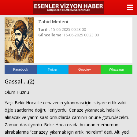
ANASAYFA
Zahid Medeni
KATEGORİLER
Tarih:
15-06-2025 00:23:00
Güncelleme:
15-06-2025 00:23:00
YAZARLAR
ANKETLER
FOTO GALERİ
Facebook
Twitter
Google+
Whatsapp
Gassal….(2)
VİDEO GALERİ
Ölüm Hüznü
KÜNYE
Yaşlı Bekir Hoca ile cenazenin yıkanması için istişare ettik vakit
öğle saatlerine doğru ilerliyordu. Cenaze yıkanacak, helallik
İLETİŞİM
alınacak ve yarım saat omuzlarda caminin önüne götürülecekti.
Zaman daralıyordu. Bekir Hoca orada bulunan merhumun
akrabalarına “cenazeyi yıkamak için artık indirelim” dedi. Altı yedi