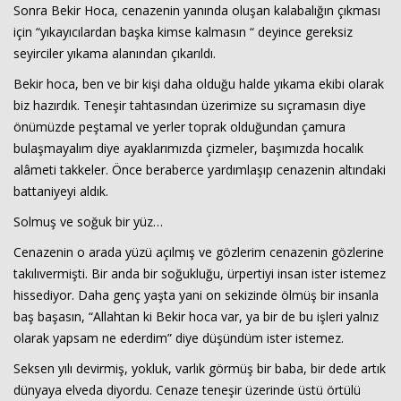
Sonra Bekir Hoca, cenazenin yanında oluşan kalabalığın çıkması
için “yıkayıcılardan başka kimse kalmasın “ deyince gereksiz
seyirciler yıkama alanından çıkarıldı.
Bekir hoca, ben ve bir kişi daha olduğu halde yıkama ekibi olarak
biz hazırdık. Teneşir tahtasından üzerimize su sıçramasın diye
önümüzde peştamal ve yerler toprak olduğundan çamura
bulaşmayalım diye ayaklarımızda çizmeler, başımızda hocalık
alâmeti takkeler. Önce beraberce yardımlaşıp cenazenin altındaki
battaniyeyi aldık.
Solmuş ve soğuk bir yüz…
Cenazenin o arada yüzü açılmış ve gözlerim cenazenin gözlerine
takılıvermişti. Bir anda bir soğukluğu, ürpertiyi insan ister istemez
hissediyor. Daha genç yaşta yani on sekizinde ölmüş bir insanla
baş başasın, “Allahtan ki Bekir hoca var, ya bir de bu işleri yalnız
olarak yapsam ne ederdim” diye düşündüm ister istemez.
Seksen yılı devirmiş, yokluk, varlık görmüş bir baba, bir dede artık
dünyaya elveda diyordu. Cenaze teneşir üzerinde üstü örtülü