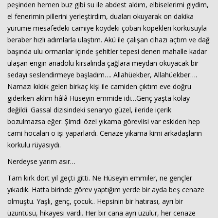
peşinden hemen buz gibi su ile abdest aldım, elbiselerimi giydim,
el fenerimin pillerini yerleştirdim, duaları okuyarak on dakika
yürüme mesafedeki camiye köydeki çoban köpekleri korkusuyla
beraber hızlı adımlarla ulaştım. Akü ile çalışan cihazı açtım ve dağ
başında ulu ormanlar içinde şehitler tepesi denen mahalle kadar
ulaşan engin anadolu kırsalında çağlara meydan okuyacak bir
sedayı seslendirmeye başladım…. Allahüekber, Allahüekber….
Namazı kıldık gelen birkaç kişi ile camiden çıktım eve doğru
giderken aklım hâlâ Hüseyin emmide idi…Genç yaşta kolay
değildi. Gassal dizisindeki senaryo güzel, ileride içerik
bozulmazsa eğer. Şimdi özel yıkama görevlisi var eskiden hep
cami hocaları o işi yaparlardı. Cenaze yıkama kimi arkadaşların
korkulu rüyasıydı.
Nerdeyse yarım asır…
Tam kırk dört yıl geçti gitti. Ne Hüseyin emmiler, ne gençler
yıkadık. Hatta birinde görev yaptığım yerde bir ayda beş cenaze
olmuştu. Yaşlı, genç, çocuk.. Hepsinin bir hatırası, ayrı bir
üzüntüsü, hikayesi vardı. Her bir cana ayrı üzülür, her cenaze