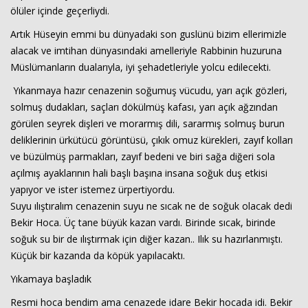
ölüler içinde geçerliydi.
Artık Hüseyin emmi bu dünyadaki son guslünü bizim ellerimizle
alacak ve imtihan dünyasındaki amelleriyle Rabbinin huzuruna
Müslümanların dualarıyla, iyi şehadetleriyle yolcu edilecekti.
Yıkanmaya hazır cenazenin soğumuş vücudu, yarı açık gözleri,
solmuş dudakları, saçları dökülmüş kafası, yarı açık ağzından
görülen seyrek dişleri ve morarmış dili, sararmış solmuş burun
deliklerinin ürkütücü görüntüsü, çıkık omuz kürekleri, zayıf kolları
ve büzülmüş parmakları, zayıf bedeni ve biri sağa diğeri sola
açılmış ayaklarının hali başlı başına insana soğuk duş etkisi
yapıyor ve ister istemez ürpertiyordu.
Suyu ılıştıralım cenazenin suyu ne sıcak ne de soğuk olacak dedi
Bekir Hoca. Üç tane büyük kazan vardı. Birinde sıcak, birinde
soğuk su bir de ılıştırmak için diğer kazan.. Ilık su hazırlanmıştı.
Küçük bir kazanda da köpük yapılacaktı.
Yıkamaya başladık
Resmi hoca bendim ama cenazede idare Bekir hocada idi. Bekir