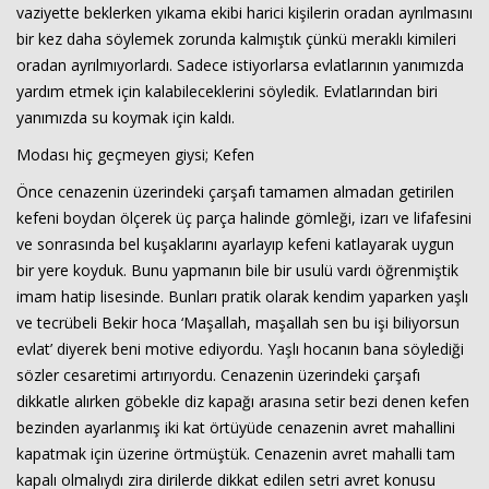
vaziyette beklerken yıkama ekibi harici kişilerin oradan ayrılmasını
bir kez daha söylemek zorunda kalmıştık çünkü meraklı kimileri
oradan ayrılmıyorlardı. Sadece istiyorlarsa evlatlarının yanımızda
yardım etmek için kalabileceklerini söyledik. Evlatlarından biri
yanımızda su koymak için kaldı.
Modası hiç geçmeyen giysi; Kefen
Önce cenazenin üzerindeki çarşafı tamamen almadan getirilen
kefeni boydan ölçerek üç parça halinde gömleği, izarı ve lifafesini
ve sonrasında bel kuşaklarını ayarlayıp kefeni katlayarak uygun
bir yere koyduk. Bunu yapmanın bile bir usulü vardı öğrenmiştik
imam hatip lisesinde. Bunları pratik olarak kendim yaparken yaşlı
ve tecrübeli Bekir hoca ‘Maşallah, maşallah sen bu işi biliyorsun
evlat’ diyerek beni motive ediyordu. Yaşlı hocanın bana söylediği
sözler cesaretimi artırıyordu. Cenazenin üzerindeki çarşafı
dikkatle alırken göbekle diz kapağı arasına setir bezi denen kefen
bezinden ayarlanmış iki kat örtüyüde cenazenin avret mahallini
kapatmak için üzerine örtmüştük. Cenazenin avret mahalli tam
kapalı olmalıydı zira dirilerde dikkat edilen setri avret konusu