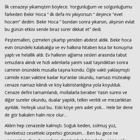
İlk cenazeyi yıkamıştım böylece. Yorgunluğum ve solgunluğumu
farkeden Bekir Hoca “ ilk defa mı yıkıyorsun “ deyince “evet
hocam” dedim. Bekir Hoca ” bundan sonra yıkarsın, alışırsın evlat
bu günün etkisi sende biraz sürer dikkat et” dedi.
Peştemalleri, çizmeleri çıkartıp yeniden abdest aldık. Bekir hoca
evin önündeki kalabalığa ve ev halkına hitaben kısa bir konuşma
yaptı ve helallik aldı. Ev halkının ağlama sesleri arasında tabut
omuzlara alındı ve hızlı adımlarla yarım saat taşındıktan sonra
caminin önündeki musalla taşına kondu. Öğle vakti yaklaşmıştı
camide ezan vaktine kadar Kur’anlar okundu, namazı müteakip
cenaze namazı kılındı ve köy kabristanlığına yola koyulduk.
Cenaze defini tamamlandı, mollalarla beraber Yasin suresi ve
diğer sureler okundu, dualar yapıldı, telkin verildi ve mezarlıktan
ayrıldık. Yerleşik usul bu.. Eski köye yeni adet yok… Hele bir dene
de gör bakalım halin nice olur…
Aklım hep cenazede kalmıştı. Soğuk beden, solmuş yüz,
hareketsiz cesetteki ürpertici görünüm… Ben bu gece ne