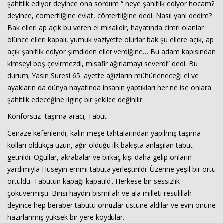
şahitlik ediyor deyince ona sordum “ neye şahitlik ediyor hocam?
deyince, cömertliğine evlat, cömertliğine dedi. Nasıl yani dedim?
Bak elleri ap açık bu veren el misalidir, hayatında cimri olanlar
ölünce elleri kapalı, yumuk vaziyette olurlar bak şu ellere açık, ap
açık şahitlik ediyor şimdiden eller verdiğine… Bu adam kapısından
kimseyi boş çevirmezdi, misafir ağırlamayı severdi” dedi. Bu
durum; Yasin Suresi 65 .ayette ağızların mühürleneceği el ve
ayakların da dünya hayatında insanın yaptıkları her ne ise onlara
şahitlik edeceğine ilginç bir şekilde değinilir.
Konforsuz taşıma aracı; Tabut
Cenaze kefenlendi, kalın meşe tahtalarından yapılmış taşıma
kolları oldukça uzun, ağır olduğu ilk bakışta anlaşılan tabut
getirildi. Oğullar, akrabalar ve birkaç kişi daha gelip onların
yardımıyla Hüseyin emmi tabuta yerleştirildi. Üzerine yeşil bir örtü
örtüldü. Tabutun kapağı kapatıldı. Herkese bir sessizlik
çöküvermişti. Birisi haydin bismillah ve ala milleti resulillah
deyince hep beraber tabutu omuzlar üstüne aldılar ve evin önüne
hazırlanmış yüksek bir yere koydular.