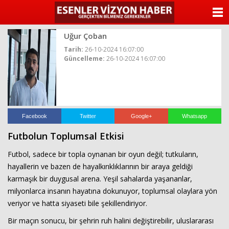
ANASAYFA
Uğur Çoban
KATEGORİLER
Tarih:
26-10-2024 16:07:00
Güncelleme:
26-10-2024 16:07:00
YAZARLAR
ANKETLER
FOTO GALERİ
Facebook
Twitter
Google+
Whatsapp
Futbolun Toplumsal Etkisi
VİDEO GALERİ
Futbol, sadece bir topla oynanan bir oyun değil; tutkuların,
KÜNYE
hayallerin ve bazen de hayalkırıklıklarının bir araya geldiği
karmaşık bir duygusal arena. Yeşil sahalarda yaşananlar,
İLETİŞİM
milyonlarca insanın hayatına dokunuyor, toplumsal olaylara yön
veriyor ve hatta siyaseti bile şekillendiriyor.
Bir maçın sonucu, bir şehrin ruh halini değiştirebilir, uluslararası