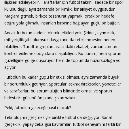
ilişkileri etkileyebilir. Taraftarlar için futbol takımı, sadece bir spor
kulübü değil, aynı zamanda bir kimlik, bir aidiyet duygusudur.
Maçlara gitmek, birlikte tezahürat yapmak, ortak bir hedefe
doğru yola çıkmak, insanları birbirine bağlayan güçlü bir bağdır.
Ancak futbolun sadece olumlu etkileri yok. Şiddet, ayrımcılık,
milliyetçilik gibi olumsuz duyguların da tetiklenmesine neden
olabiliyor. Taraftar grupları arasındaki rekabet, zaman zaman
kontrol edilemez boyutlara ulaşabiliyor. Bu durum, hem sporun
Haberin Doğru Adresi.
güzelliğine gölge düşürüyor hem de toplumda huzursuzluğa yol
açıyor.
Futbolun bu kadar güçlü bir etkisi olması, aynı zamanda büyük
bir sorumluluk getiriyor. Sporcular, teknik direktörler, yöneticiler
ve taraftarlar, bu sorumluluğun bilincinde olmalı ve sporun
birleştirici gücünü ön plana çıkarmalıdır.
Peki, futbolun geleceği nasıl olacak?
Teknolojinin gelişmesiyle birlikte futbol da değişiyor. Sanal
gerçeklik, yapay zeka gibi kavramlar, futbol deneyimini farklı bir