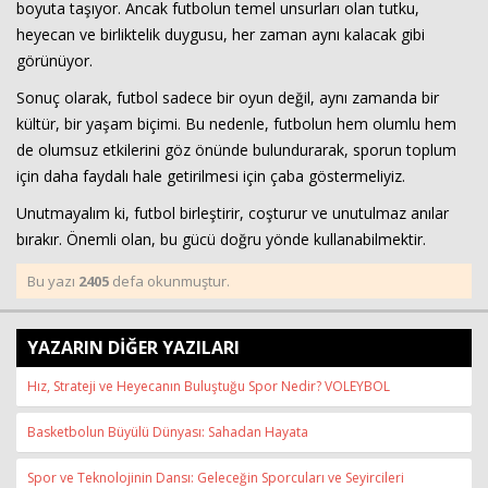
boyuta taşıyor. Ancak futbolun temel unsurları olan tutku,
heyecan ve birliktelik duygusu, her zaman aynı kalacak gibi
görünüyor.
Sonuç olarak, futbol sadece bir oyun değil, aynı zamanda bir
kültür, bir yaşam biçimi. Bu nedenle, futbolun hem olumlu hem
de olumsuz etkilerini göz önünde bulundurarak, sporun toplum
için daha faydalı hale getirilmesi için çaba göstermeliyiz.
Unutmayalım ki, futbol birleştirir, coşturur ve unutulmaz anılar
bırakır. Önemli olan, bu gücü doğru yönde kullanabilmektir.
Bu yazı
2405
defa okunmuştur.
YAZARIN DİĞER YAZILARI
Hız, Strateji ve Heyecanın Buluştuğu Spor Nedir? VOLEYBOL
Basketbolun Büyülü Dünyası: Sahadan Hayata
Spor ve Teknolojinin Dansı: Geleceğin Sporcuları ve Seyircileri