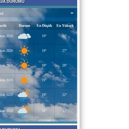
VA DURUMU
Bir Derviş
Kadın İstihdamı mı, Aileyi Bitirme Projesi
mi?
arih
Durum
En Düşük
En Yüksek
Tarık Sharabaty
iran 2026
19°
23°
Yapay Zeka ve İş Hayatındaki Değişimler
iran 2026
19°
27°
Esenlerin Ablası
iran 2026
19°
28°
BAŞARILI OLMANIN SIRLARI
iran 2026
19°
26°
Sümeyye KAYA
iran 2026
19°
22°
Miraç Gecesi
iran 2026
18°
22°
Muhammed Süleyman Çelebi
Hamburgun karanlık sokakları