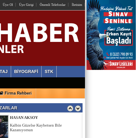
OSMAN HAZIR
Üye Ol
Üye Girişi
Önemli Telefonlar
İletisim
İstiyorlar Ki Unutalım!
AYLİN ALVEREN ÖZEN
SEN SACA GEL YETER
ERDİ ÖZGÜL
Ahlaki Yozlaşma Platformları
TAJ
BİYOGRAFİ
STK
HASAN AKSOY
Firma Rehberi
Kalbin Güzelse Kaybetsen Bile
Kazanıyorsun
ZARLAR
MEHMET USDA
Sporun Dikkat Eksikliği ve Hipertivite
Bozukluğu Üzerinde Etkisi