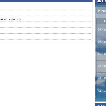
HA
rı ve Seyircileri
T
09 Haz
10 Haz
11 Haz
12 Haz
13 Haz
14 Haz