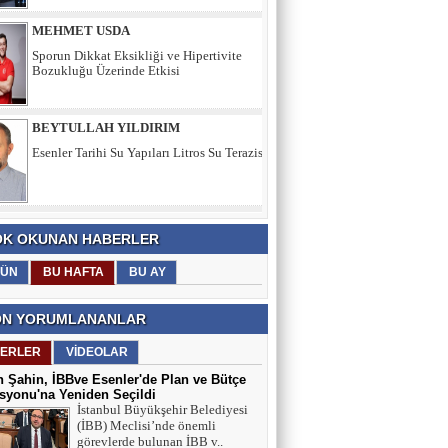
BEYTULLAH YILDIRIM
Esenler Tarihi Su Yapıları Litros Su Terazisi
HÜSEYİN YILMAZ
TEŞEKKÜRLER
TARIK SEZAİ KARATEPE
K OKUNAN HABERLER
İstanbul Sözleşmesi değil, 'Veda Hutbesi!
ÜN
BU HAFTA
BU AY
N YORUMLANANLAR
AYŞE GÜL ÖZER
ERLER
VİDEOLAR
Aklın Sustuğu Yerde, “Ş İ D D E T”
Konuşur!
 Şahin, İBBve Esenler'de Plan ve Bütçe
yonu'na Yeniden Seçildi
İstanbul Büyükşehir Belediyesi
(İBB) Meclisi’nde önemli
MUSTAFA KARACA
görevlerde bulunan İBB v..