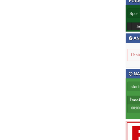
PUA
T
AN
Henü
NA
İmsa
00:00