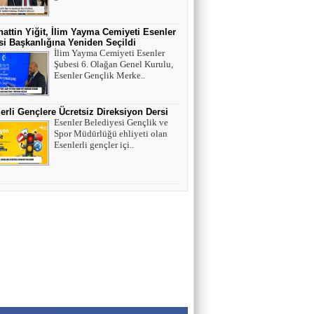
HAYVAN HAKLARI
attin Yiğit, İlim Yayma Cemiyeti Esenler
i Başkanlığına Yeniden Seçildi
İlim Yayma Cemiyeti Esenler
AV. SEDAT İLBEGİ
Şubesi 6. Olağan Genel Kurulu,
YENİ PARTİ (Seçilmişlerin Mahvına,
Esenler Gençlik Merke..
Statükonun Devamına…)
erli Gençlere Ücretsiz Direksiyon Dersi
Esenler Belediyesi Gençlik ve
HAMZA BALCI
Spor Müdürlüğü ehliyeti olan
"DİRİ DİRİ TOPRAĞA GÖMÜLEN
Esenlerli gençler içi..
KIZA,HANGİ GÜNAHTAN ÖTÜRÜ
ÖLDÜRÜLDÜĞÜ SORULDUĞU
ZAMAN..." (TEKVİR, 8-9)
Uğur Çoban
Hız, Strateji ve Heyecanın Buluştuğu Spor
Nedir? VOLEYBOL
Muhammed Bolat
Uzayın Derinliklerinde Bir Yaşam Arayışı