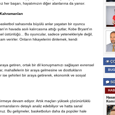
 her başarı, hayatımızın diğer alanlarına da yansır.
Kahramanları
basketbol sahasında büyülü anlar yaşatan bir oyuncu
an'ın havada asılı kalırcasına attığı şutlar, Kobe Bryant'ın
ksel üstünlüğü... Bu oyuncular, sadece yetenekleriyle değil,
am verirler. Onların hikayelerini dinlemek, kendi
ÇO
r araya getiren, ortak bir dil konuşmamızı sağlayan evrensel
r, mahallelerin bir araya gelmesine ve dostlukların
BUG
r ise şehirleri bir araya getirerek, ekonomik ve sosyal
SO
HAB
Hasan
ndirmeye devam ediyor. Artık maçları yüksek çözünürlüklü
Komis
ormanslarını detaylı analiz edebiliyor ve hatta sanal
ruz. Bu gelişmeler, basketbolun daha da popüler hale