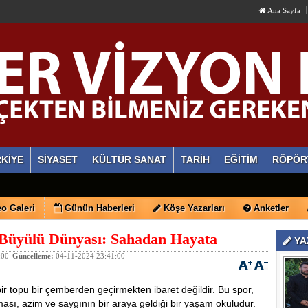
Ana Sayfa
KİYE
SİYASET
KÜLTÜR SANAT
TARİH
EĞİTİM
RÖPÖR
o Galeri
Günün Haberleri
Köşe Yazarları
Anketler
 Büyülü Dünyası: Sahadan Hayata
YA
:00
Güncelleme:
04-11-2024 23:41:00
ir topu bir çemberden geçirmekten ibaret değildir. Bu spor,
şması, azim ve saygının bir araya geldiği bir yaşam okuludur.