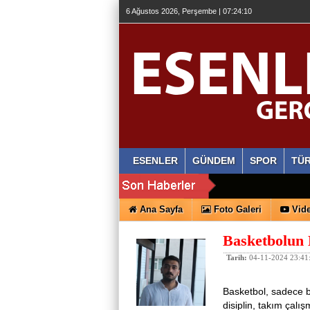
6 Ağustos 2026, Perşembe | 07:24:11
ESENLER
GÜNDEM
SPOR
TÜR
Ana Sayfa
Foto Galeri
Vide
Basketbolun
Tarih:
04-11-2024 23:41
Basketbol, sadece b
disiplin, takım çalı