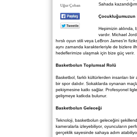
Sahada kazandığımız
Uğur Çoban
Çocukluğumuzun
Hepimizin aklında, 
vardır. Michael Jord
hırslı oyun stili veya LeBron James'in fizi
aynı zamanda karakterleriyle de bizlere ilh
hedeflerimize ulaşmak için bize güç verir.
Basketbolun
Toplumsal
Rolü
Basketbol, farklı kültürlerden insanları bi
bir spor dalıdır. Sokaklarda oynanan maçla
pekişmesine katkı sağlar. Profesyonel ligle
gelişmeye katkıda bulunur.
Basketbolun
Geleceği
Teknoloji, basketbolun geleceğini şekille
kameralarla izleyebiliyor, oyuncuların perf
gerçeklik sayesinde sahaya adım atabiliyo