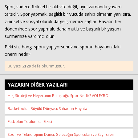
Spor, sadece fiziksel bir aktivite değil, aynı zamanda yaşam
tarzıdır. Spor yapmak, sağlıklı bir vücuda sahip olmanın yanı sıra,
zihinsel ve sosyal olarak da gelişmemizi sağlar. Hayatın her
döneminde spor yapmak, daha mutlu ve başarılı bir yaşam
sürmemize yardımcı olur.
Peki siz, hangi sporu yapıyorsunuz ve sporun hayatınızdaki
önemi nedir?
Bu yazı
2129
defa okunmuştur.
YAZARIN DİĞER YAZILARI
Hız, Strateji ve Heyecanın Buluştuğu Spor Nedir? VOLEYBOL
Basketbolun Büyülü Dünyası: Sahadan Hayata
Futbolun Toplumsal Etkisi
Spor ve Teknolojinin Dansı: Geleceğin Sporcuları ve Seyircileri