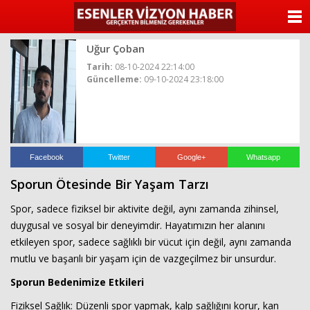
ANASAYFA
Uğur Çoban
KATEGORİLER
Tarih:
08-10-2024 22:14:00
Güncelleme:
09-10-2024 23:18:00
YAZARLAR
ANKETLER
FOTO GALERİ
Facebook
Twitter
Google+
Whatsapp
Sporun Ötesinde Bir Yaşam Tarzı
VİDEO GALERİ
Spor, sadece fiziksel bir aktivite değil, aynı zamanda zihinsel,
KÜNYE
duygusal ve sosyal bir deneyimdir. Hayatımızın her alanını
etkileyen spor, sadece sağlıklı bir vücut için değil, aynı zamanda
İLETİŞİM
mutlu ve başarılı bir yaşam için de vazgeçilmez bir unsurdur.
Sporun Bedenimize Etkileri
Fiziksel Sağlık: Düzenli spor yapmak, kalp sağlığını korur, kan