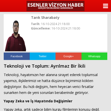
ANASAYFA
Tarık Sharabaty
KATEGORİLER
Tarih:
16-10-2024 21:18:00
Güncelleme:
16-10-2024 21:18:00
YAZARLAR
ANKETLER
FOTO GALERİ
Facebook
Twitter
Google+
Whatsapp
Teknoloji ve Toplum: Ayrılmaz Bir İkili
VİDEO GALERİ
Teknoloji, hayatımızın her alanına sirayet ederek toplumsal
KÜNYE
yapımızı, ilişkilerimizi ve hatta düşünce biçimimizi kökten
değiştiriyor. Bu hızlı değişim, hem heyecan verici fırsatlar
İLETİŞİM
sunarken hem de yeni sorunları beraberinde getiriyor.
Yapay Zeka ve İş Hayatında Değişimler
Yapay zeka, artık sadece bilim kurgu filmlerinin konusu değil.