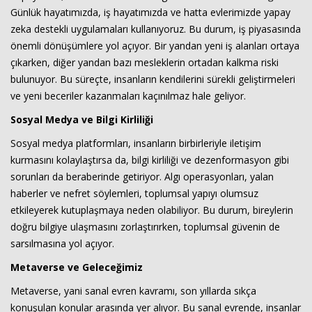
Günlük hayatımızda, iş hayatımızda ve hatta evlerimizde yapay
zeka destekli uygulamaları kullanıyoruz. Bu durum, iş piyasasında
önemli dönüşümlere yol açıyor. Bir yandan yeni iş alanları ortaya
çıkarken, diğer yandan bazı mesleklerin ortadan kalkma riski
bulunuyor. Bu süreçte, insanların kendilerini sürekli geliştirmeleri
ve yeni beceriler kazanmaları kaçınılmaz hale geliyor.
Sosyal Medya ve Bilgi Kirliliği
Haberin Doğru Adresi.
Sosyal medya platformları, insanların birbirleriyle iletişim
kurmasını kolaylaştırsa da, bilgi kirliliği ve dezenformasyon gibi
sorunları da beraberinde getiriyor. Algı operasyonları, yalan
haberler ve nefret söylemleri, toplumsal yapıyı olumsuz
etkileyerek kutuplaşmaya neden olabiliyor. Bu durum, bireylerin
doğru bilgiye ulaşmasını zorlaştırırken, toplumsal güvenin de
sarsılmasına yol açıyor.
Metaverse ve Geleceğimiz
Metaverse, yani sanal evren kavramı, son yıllarda sıkça
konuşulan konular arasında yer alıyor. Bu sanal evrende, insanlar