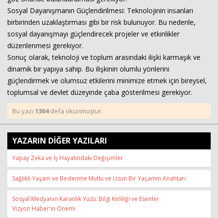
Sosyal Dayanışmanın Güçlendirilmesi: Teknolojinin insanları
birbirinden uzaklaştırması gibi bir risk bulunuyor. Bu nedenle,
sosyal dayanışmayı güçlendirecek projeler ve etkinlikler
düzenlenmesi gerekiyor.
Sonuç olarak, teknoloji ve toplum arasındaki ilişki karmaşık ve
dinamik bir yapıya sahip. Bu ilişkinin olumlu yönlerini
güçlendirmek ve olumsuz etkilerini minimize etmek için bireysel,
toplumsal ve devlet düzeyinde çaba gösterilmesi gerekiyor.
Bu yazı
1304
defa okunmuştur.
YAZARIN DİĞER YAZILARI
Yapay Zeka ve İş Hayatındaki Değişimler
Sağlıklı Yaşam ve Beslenme Mutlu ve Uzun Bir Yaşamın Anahtarı
Sosyal Medyanın Karanlık Yüzü: Bilgi Kirliliği ve Esenler
Vizyon Haber'in Önemi