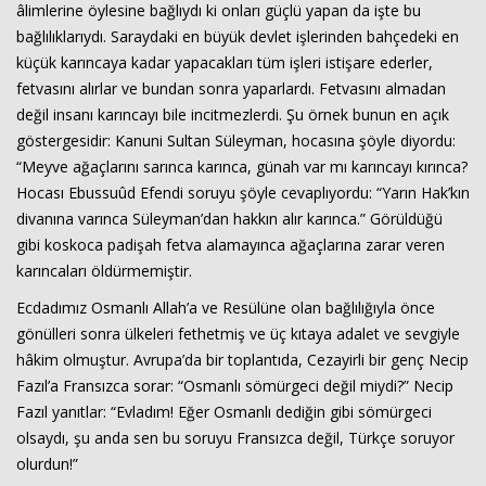
âlimlerine öylesine bağlıydı ki onları güçlü yapan da işte bu
bağlılıklarıydı. Saraydaki en büyük devlet işlerinden bahçedeki en
küçük karıncaya kadar yapacakları tüm işleri istişare ederler,
fetvasını alırlar ve bundan sonra yaparlardı. Fetvasını almadan
değil insanı karıncayı bile incitmezlerdi. Şu örnek bunun en açık
göstergesidir: Kanuni Sultan Süleyman, hocasına şöyle diyordu:
“Meyve ağaçlarını sarınca karınca, günah var mı karıncayı kırınca?
Hocası Ebussuûd Efendi soruyu şöyle cevaplıyordu: “Yarın Hak’kın
divanına varınca Süleyman’dan hakkın alır karınca.” Görüldüğü
gibi koskoca padişah fetva alamayınca ağaçlarına zarar veren
karıncaları öldürmemiştir.
Ecdadımız Osmanlı Allah’a ve Resülüne olan bağlılığıyla önce
gönülleri sonra ülkeleri fethetmiş ve üç kıtaya adalet ve sevgiyle
hâkim olmuştur. Avrupa’da bir toplantıda, Cezayirli bir genç Necip
Fazıl’a Fransızca sorar: “Osmanlı sömürgeci değil miydi?” Necip
Fazıl yanıtlar: “Evladım! Eğer Osmanlı dediğin gibi sömürgeci
olsaydı, şu anda sen bu soruyu Fransızca değil, Türkçe soruyor
olurdun!”