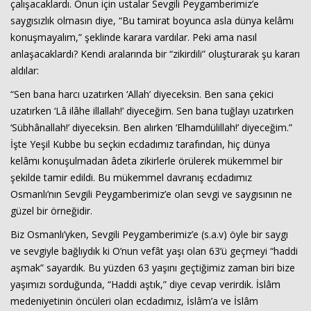
çalışacaklardı. Onun için ustalar Sevgili Peygamberimiz’e
saygısızlık olmasın diye, “Bu tamirat boyunca asla dünya kelâmı
konuşmayalım,” şeklinde karara vardılar. Peki ama nasıl
anlaşacaklardı? Kendi aralarında bir “zikirdili” oluşturarak şu kararı
aldılar:
“Sen bana harcı uzatırken ‘Allah’ diyeceksin. Ben sana çekici
uzatırken ‘Lâ ilâhe illallah!’ diyeceğim. Sen bana tuğlayı uzatırken
‘Sübhânallah!’ diyeceksin. Ben alırken ‘Elhamdülillah!’ diyeceğim.”
İşte Yeşil Kubbe bu seçkin ecdadımız tarafından, hiç dünya
kelâmı konuşulmadan âdeta zikirlerle örülerek mükemmel bir
şekilde tamir edildi. Bu mükemmel davranış ecdadımız
Osmanlı’nın Sevgili Peygamberimiz’e olan sevgi ve saygısının ne
güzel bir örneğidir.
Biz Osmanlı’yken, Sevgili Peygamberimiz’e (s.a.v) öyle bir saygı
ve sevgiyle bağlıydık ki O’nun vefât yaşı olan 63’ü geçmeyi “haddi
aşmak” sayardık. Bu yüzden 63 yaşını geçtiğimiz zaman biri bize
yaşımızı sorduğunda, “Haddi aştık,” diye cevap verirdik. İslâm
medeniyetinin öncüleri olan ecdadımız, İslâm’a ve İslâm