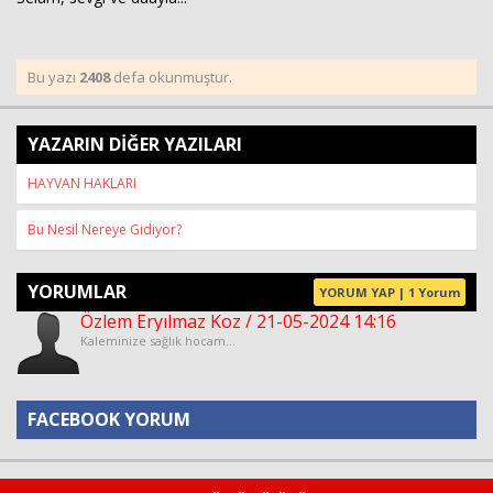
Bu yazı
2408
defa okunmuştur.
YAZARIN DİĞER YAZILARI
HAYVAN HAKLARI
Bu Nesil Nereye Gidiyor?
YORUMLAR
YORUM YAP | 1 Yorum
Özlem Eryılmaz Koz / 21-05-2024 14:16
Kaleminize sağlık hocam...
FACEBOOK YORUM
Yorum