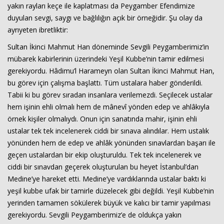
yakın rayları keçe ile kaplatması da Peygamber Efendimize
duyulan sevgi, saygı ve bağlılığın açık bir örneğidir. Şu olay da
ayrıyeten ibretliktir:
Sultan İkinci Mahmut Han döneminde Sevgili Peygamberimiz’in
mübarek kabirlerinin üzerindeki Yeşil Kubbe’nin tamir edilmesi
gerekiyordu. Hâdimu’l Harameyn olan Sultan İkinci Mahmut Han,
bu görev için çalışma başlattı. Tüm ustalara haber gönderildi.
Tabii ki bu görev sıradan insanlara verilemezdi. Seçilecek ustalar
hem işinin ehli olmalı hem de mânevî yönden edep ve ahlâkıyla
örnek kişiler olmalıydı. Onun için sanatında mahir, işinin ehli
ustalar tek tek incelenerek ciddi bir sınava alındılar. Hem ustalık
yönünden hem de edep ve ahlâk yönünden sınavlardan başarı ile
geçen ustalardan bir ekip oluşturuldu. Tek tek incelenerek ve
ciddi bir sınavdan geçerek oluşturulan bu heyet İstanbul’dan
Medine’ye hareket etti. Medine’ye vardıklarında ustalar baktı ki
yeşil kubbe ufak bir tamirle düzelecek gibi değildi. Yeşil Kubbe’nin
yerinden tamamen sökülerek büyük ve kalıcı bir tamir yapılması
gerekiyordu. Sevgili Peygamberimiz’e de oldukça yakın