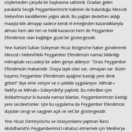
söylemeden çarşıda bir başkasına sattırırdı. Oradan gelen
paralarla Sevgili Peygamberimiz’in kabrinin de bulunduğu Mescidi
Nebevî’nin kandillerinin yağını alırdı. Bu yağları devletten aldığı
maaşla bile almayıp sadece kendi el emeğinden kazandıklarıyla
alması hem alın teri ve helâl kazancın hem de Peygamber
Efendimize olan bağlılığın güzel bir göstergesidir.
Yine Kanûnî Sultan Süleyman Hicaz Bölgesi’ne haber göndererek
Mescid-i Nebevî’deki Peygamber Efendimizin namaz kıldırdığı
Haberin Doğru Adresi.
mihraptaki seccadeyi bir adım geriye aldırıyor. “Orası Peygamber
Efendimizin makamıdır. Oraya layık olan var, olmayan var. Bizim
başımız Peygamber Efendimizin ayağının bastığı yere denk
gelsin!” diye emir veriyor ve o şekilde uygulanıyor. Mihrab-ı
Nebî’yi ve Mihrab-ı Süleymânî’yi yaptırdı. Bu mihrâbın içini
doldurtmuştur ki burada namaz kılanlar, Peygamberimizin bastığı
yere secdeetsinler. İşte bu uygulama da Peygamber Efendimize
duyulan sevgi ve saygının açık ve net bir göstergesidir.
Yine Hicaz Demiryolu’nu ve istasyonlarını yaptıran İkinci
Abdülhamit’in Peygamberimiz’i rahatsız etmemek için Medine’ye