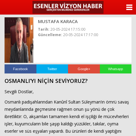
ANASAYFA
MUSTAFA KARACA
KATEGORİLER
Tarih:
20-05-2024 17:15:00
Güncelleme:
20-05-2024 17:17:00
YAZARLAR
ANKETLER
FOTO GALERİ
Facebook
Twitter
Google+
Whatsapp
OSMANLI’YI NİÇİN SEVİYORUZ?
VİDEO GALERİ
Sevgili Dostlar,
KÜNYE
Osmanlı padişahlarından Kanûnî Sultan Süleyman’ın ömrü savaş
meydanlarında geçmesine rağmen onun şu yönü de çok
İLETİŞİM
ibretliktir: O, akşamları tamamen kendi el işçiliği ile mücevherleri
işler, kuyumcuların bile şaşıp kaldığı yüzükler, takılar, oyma
eserler ve süs eşyaları yapardı. Bu ürünleri de kendi yaptığını