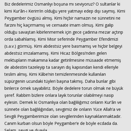
Biz dedelerimiz Osmanlıyı boşuna mı seviyoruz? O sultanlar ki
kimi Kur’ân-ı Kerim’in olduğu yere yatmayı edep dışı saymış. Kimi
Peygamber övgüsü almış. Kimi hiçbir namazın ne sünnetini ne
farzını hiç kaçırmamış ve cemaate imam olmuş. Kimi galip
olduğu savaştan kibirlenmemek için gece çadırına mezar açtırıp
orda sabahlamış. Kimi Mısır seferinde Peygamber Efendimizi
(s.a.v.) görmüş. Kimi abdestsiz yere basmamış ve hiçbir belgeyi
abdestsiz imzalamamış. Kimi Hicaz Bölgesi’nden gelen
mektupların makamına kadar getirilmesine müsaade etmemiş
de abdestini tazeleyip ta sarayın dış kapısından kendi elleriyle
teslim almış. Kimi Kâbe’nin temizlenmesinde kullanılan
süpürgenin ucundaki tüyleri başına takmış. Daha bunlar gibi
binlerce örnek sayabiliriz. Böyle dedelere torun olmak ne büyük
şeref. Rabbim bizlere onlara layık torunlar olabilmeyi nasip
eylesin. Demek ki Osmanlıya olan bağlılığımız onların Kur’ân ve
sünnete olan bağlılığından, sevgimiz de onların Yüce Allah’a ve
Sevgili Peygamberimize olan sevgilerinden kaynaklanmaktadır.
Canım kurban olsun böyle Peygamber’e de böyle ecdada da.
Selam, sevgi ve duayla...