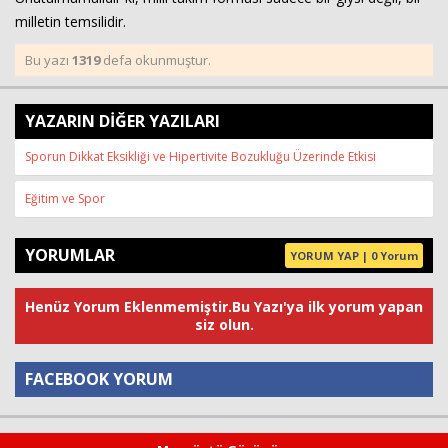
milletin temsilidir.
Bu yazı
1319
defa okunmuştur.
YAZARIN DİĞER YAZILARI
Sporun Dikkat Eksikliği ve Hipertivite Bozukluğu Üzerinde Etkisi
Eğitim ve Spor
YORUMLAR
YORUM YAP | 0 Yorum
Henüz Yorum Eklenmemiştir.Bu Yazı'ya ilk yorum yapan
siz olun.
FACEBOOK YORUM
Yorum