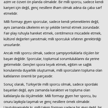
azim ve özveri ön planda olmalıdır. Bir milli sporcu, sadece kendi
kariyeri için değil, genç nesillere ilham olmak adına da çaba sarf
etmelidir.
Milli formayı giyen sporcular, sadece kendi yeteneklerini değil,
aynı zamanda ülkelerini en iyi şekilde temsil etmek zorundadır.
Fair-play ruhuyla hareket etmek, centilmence mücadele etmek,
kültürel değerleri yansıtmak; milli sporculuk sıfatının gerektirdiği
unsurlardır.
Haberin Doğru Adresi.
Ancak milli sporcu olmak, sadece şampiyonluklarla ölçülen bir
başarı değildir. Sporcular, toplumsal sorumluluklarını da yerine
getirmelidir. Gençleri spora teşvik etmek, eğitim ve sağlık
konularında duyarlılık oluşturmak, milli sporcuların topluma olan
katkılarının önemli bir parçasıdır.
Sonuç olarak, Türkiye’de milli sporcu olmak, sadece spordaki
başarıları değil, aynı zamanda karakteri ve topluma olan
katkılarıyla da ölçülmelidir. Milli formayı giyen her sporcu, bu
onuru layıkıyla taşımalı ve genç nesillere örnek olmalıdır.
Unutulmamalıdır ki, milli takım forması sadece bir giysi değil, bir