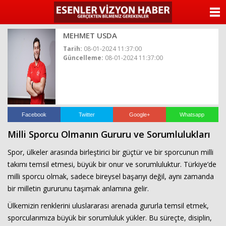
ANASAYFA
MEHMET USDA
KATEGORİLER
Tarih:
08-01-2024 11:37:00
Güncelleme:
08-01-2024 11:37:00
YAZARLAR
ANKETLER
FOTO GALERİ
Facebook
Twitter
Google+
Whatsapp
Milli Sporcu Olmanın Gururu ve Sorumlulukları
VİDEO GALERİ
Spor, ülkeler arasında birleştirici bir güçtür ve bir sporcunun milli
KÜNYE
takımı temsil etmesi, büyük bir onur ve sorumluluktur. Türkiye’de
milli sporcu olmak, sadece bireysel başarıyı değil, aynı zamanda
İLETİŞİM
bir milletin gururunu taşımak anlamına gelir.
Ülkemizin renklerini uluslararası arenada gururla temsil etmek,
sporcularımıza büyük bir sorumluluk yükler. Bu süreçte, disiplin,