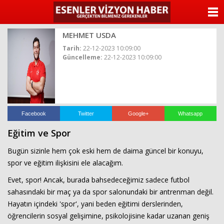
ANASAYFA
MEHMET USDA
KATEGORİLER
Tarih:
22-12-2023 10:09:00
Güncelleme:
22-12-2023 10:09:00
YAZARLAR
ANKETLER
FOTO GALERİ
Facebook
Twitter
Google+
Whatsapp
Eğitim ve Spor
VİDEO GALERİ
Bugün sizinle hem çok eski hem de daima güncel bir konuyu,
KÜNYE
spor ve eğitim ilişkisini ele alacağım.
Evet, spor! Ancak, burada bahsedeceğimiz sadece futbol
İLETİŞİM
sahasındaki bir maç ya da spor salonundaki bir antrenman değil.
Hayatın içindeki 'spor', yani beden eğitimi derslerinden,
öğrencilerin sosyal gelişimine, psikolojisine kadar uzanan geniş