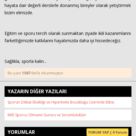
hayata dair değerli derslerle donanmış bireyler olarak yetiştirmek
bizim elimizde.
Eğitim ve sporu tercih olarak sunmaktan ziyade ikili kazanımlarını
farkettiğimizde katkılarını hayatımızda daha iyi hissedeceğiz.
Sağlıkla, sporla kalın...
Bu yazı
1587
defa okunmuştur.
YAZARIN DİĞER YAZILARI
Sporun Dikkat Eksikliği ve Hipertivite Bozukluğu Üzerinde Etkisi
Milli Sporcu Olmanın Gururu ve Sorumlulukları
YORUMLAR
YORUM YAP | 0 Yorum