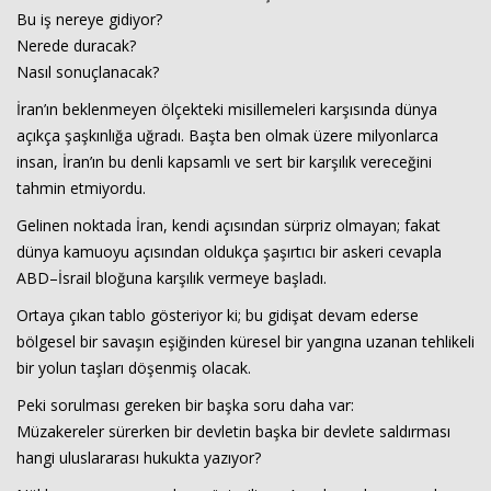
Bu iş nereye gidiyor?
Nerede duracak?
Nasıl sonuçlanacak?
İran’ın beklenmeyen ölçekteki misillemeleri karşısında dünya
açıkça şaşkınlığa uğradı. Başta ben olmak üzere milyonlarca
insan, İran’ın bu denli kapsamlı ve sert bir karşılık vereceğini
tahmin etmiyordu.
Haberin Doğru Adresi.
Gelinen noktada İran, kendi açısından sürpriz olmayan; fakat
dünya kamuoyu açısından oldukça şaşırtıcı bir askeri cevapla
ABD–İsrail bloğuna karşılık vermeye başladı.
Ortaya çıkan tablo gösteriyor ki; bu gidişat devam ederse
bölgesel bir savaşın eşiğinden küresel bir yangına uzanan tehlikeli
bir yolun taşları döşenmiş olacak.
Peki sorulması gereken bir başka soru daha var:
Müzakereler sürerken bir devletin başka bir devlete saldırması
hangi uluslararası hukukta yazıyor?