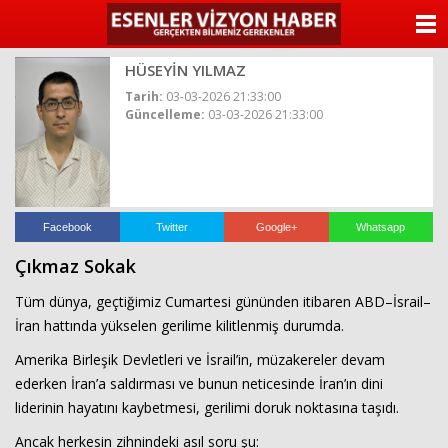
ANASAYFA
HÜSEYİN YILMAZ
KATEGORİLER
Tarih:
03-03-2026 21:33:00
Güncelleme:
03-03-2026 21:33:00
YAZARLAR
ANKETLER
FOTO GALERİ
Facebook
Twitter
Google+
Whatsapp
Çıkmaz Sokak
VİDEO GALERİ
Tüm dünya, geçtiğimiz Cumartesi gününden itibaren ABD–İsrail–
KÜNYE
İran hattında yükselen gerilime kilitlenmiş durumda.
Amerika Birleşik Devletleri ve İsrail’in, müzakereler devam
İLETİŞİM
ederken İran’a saldırması ve bunun neticesinde İran’ın dini
liderinin hayatını kaybetmesi, gerilimi doruk noktasına taşıdı.
Ancak herkesin zihnindeki asıl soru şu: