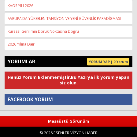
KAOS YILI 2026
AVRUPA’DA YÜKSELEN TANSİYON VE YENİ GÜVENLİK PARADİGMASI
Küresel Gerilimin Doruk Noktasına Doğru
2026 Yılına Dair
YORUMLAR
YORUM YAP | 0 Yorum
Henüz Yorum Eklenmemiştir.Bu Yazı'ya ilk yorum yapan
siz olun.
FACEBOOK YORUM
Yorum
Masaüstü Görünüm
© 2026 ESENLER VİZYON HABER