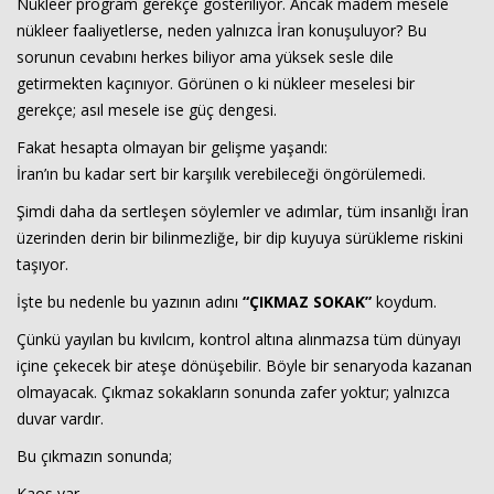
Nükleer program gerekçe gösteriliyor. Ancak madem mesele
nükleer faaliyetlerse, neden yalnızca İran konuşuluyor? Bu
sorunun cevabını herkes biliyor ama yüksek sesle dile
getirmekten kaçınıyor. Görünen o ki nükleer meselesi bir
gerekçe; asıl mesele ise güç dengesi.
Fakat hesapta olmayan bir gelişme yaşandı:
İran’ın bu kadar sert bir karşılık verebileceği öngörülemedi.
Şimdi daha da sertleşen söylemler ve adımlar, tüm insanlığı İran
üzerinden derin bir bilinmezliğe, bir dip kuyuya sürükleme riskini
taşıyor.
İşte bu nedenle bu yazının adını
“ÇIKMAZ SOKAK”
koydum.
Çünkü yayılan bu kıvılcım, kontrol altına alınmazsa tüm dünyayı
içine çekecek bir ateşe dönüşebilir. Böyle bir senaryoda kazanan
olmayacak. Çıkmaz sokakların sonunda zafer yoktur; yalnızca
duvar vardır.
Bu çıkmazın sonunda;
Kaos var.