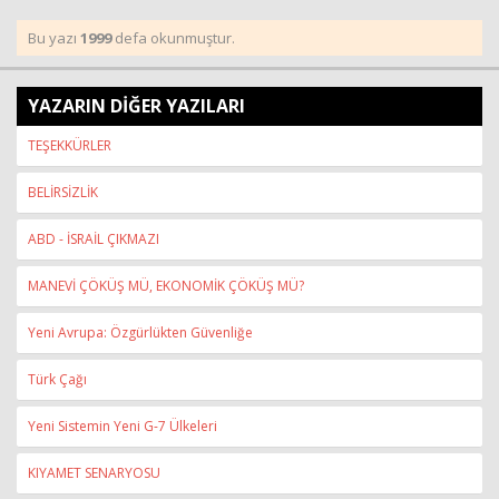
Bu yazı
1999
defa okunmuştur.
YAZARIN DİĞER YAZILARI
TEŞEKKÜRLER
BELİRSİZLİK
ABD - İSRAİL ÇIKMAZI
MANEVİ ÇÖKÜŞ MÜ, EKONOMİK ÇÖKÜŞ MÜ?
Yeni Avrupa: Özgürlükten Güvenliğe
Türk Çağı
Yeni Sistemin Yeni G-7 Ülkeleri
KIYAMET SENARYOSU